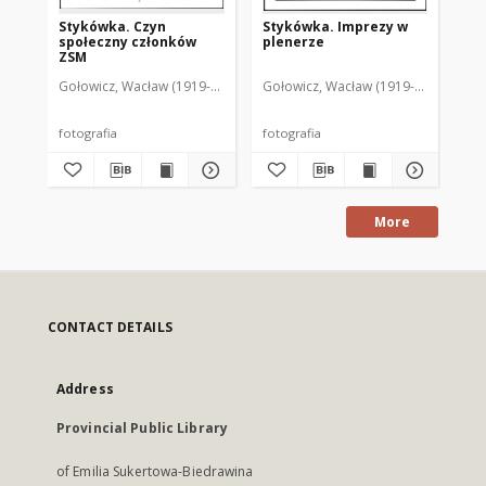
Stykówka. Czyn
Stykówka. Imprezy w
St
społeczny członków
plenerze
sp
ZSM
Gołowicz, Wacław (1919-1983). Fot.
Gołowicz, Wacław (1919-1983). Fot.
Goł
fotografia
fotografia
fot
More
CONTACT DETAILS
Address
Provincial Public Library
of Emilia Sukertowa-Biedrawina