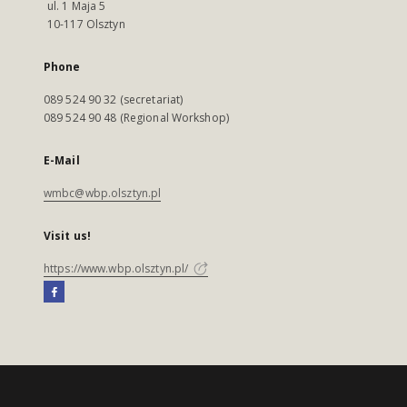
ul. 1 Maja 5
10-117 Olsztyn
Phone
089 524 90 32 (secretariat)
089 524 90 48 (Regional Workshop)
E-Mail
wmbc@wbp.olsztyn.pl
Visit us!
https://www.wbp.olsztyn.pl/