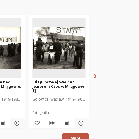
we nad
[Biegi przełajowe nad
[Biegi przełajowe nad
w Mrągowie.
jeziorem Czos w Mrągowie.
jeziorem Czos w Mrą
1]
4]
(1919-1983). Fot.
Gołowicz, Wacław (1919-1983). Fot.
Gołowicz, Wacław (1919-
fotografia
fotografia
More