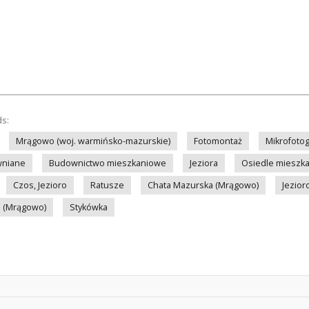
ds:
Mrągowo (woj. warmińsko-mazurskie)
Fotomontaż
Mikrofotog
wniane
Budownictwo mieszkaniowe
Jeziora
Osiedle mieszk
Czos, Jezioro
Ratusze
Chata Mazurska (Mrągowo)
Jezior
i (Mrągowo)
Stykówka