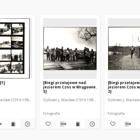
[1]
[Biegi przełajowe nad
[Biegi przełajo
jeziorem Czos w Mrągowie.
jeziorem Czos 
5]
2]
acław (1919-1983). Fot.
Gołowicz, Wacław (1919-1983). Fot.
Gołowicz, Wacław 
fotografia
fotografia