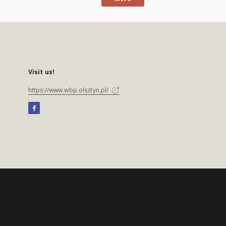
Visit us!
https://www.wbp.olsztyn.pl/