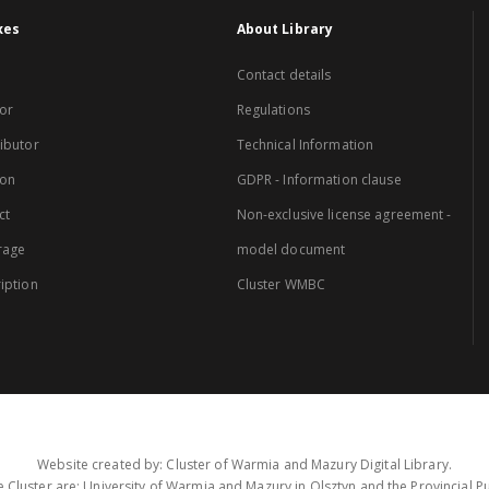
xes
About Library
Contact details
or
Regulations
ibutor
Technical Information
ion
GDPR - Information clause
ct
Non-exclusive license agreement -
rage
model document
iption
Cluster WMBC
Website created by: Cluster of Warmia and Mazury Digital Library.
 Cluster are: University of Warmia and Mazury in Olsztyn and the Provincial Pub