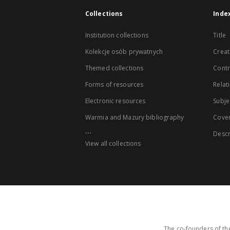
Collections
Inde
Institution collections
Title
Kolekcje osób prywatnych
Creat
Themed collections
Contr
Forms of resources
Relat
Electronic resources
Subje
Warmia and Mazury bibliography
Cove
...
Descr
View all collections
The co-founders of the