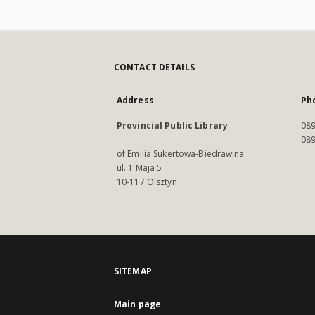
CONTACT DETAILS
Address
Ph
Provincial Public Library
089
089
of Emilia Sukertowa-Biedrawina
ul. 1 Maja 5
10-117 Olsztyn
SITEMAP
Main page