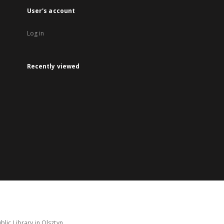
User's account
Log in
Recently viewed
lic Library in Olsztyn.