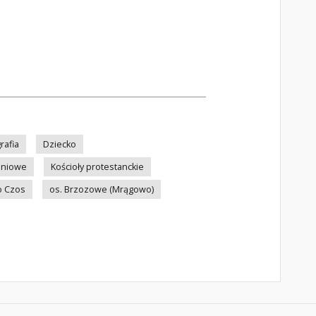
rafia
Dziecko
aniowe
Kościoły protestanckie
o Czos
os. Brzozowe (Mrągowo)