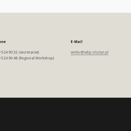
one
E-Mail
 524 90 32 (secretariat)
wmbc@wbp.olsztyn.pl
 524 90 48 (Regional Workshop)