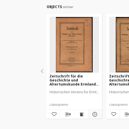
OBJECTS
similar
Zeitschrift für die
Zeitschrift
Geschichte und
Geschicht
Altertumskunde Ermlands,
Altertums
1941, t. 27, z. 3
1940, t. 27, 
Historischen Vereins für Ermland
Historische
czasopismo
czasopismo