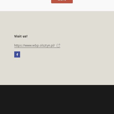
Visit us!
https://www.wbp.olsztyn.pl/