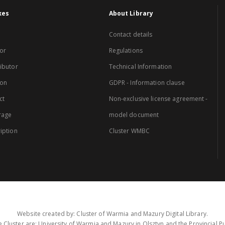
xes
About Library
Contact details
or
Regulations
ibutor
Technical Information
ion
GDPR - Information clause
ct
Non-exclusive license agreement -
rage
model document
iption
Cluster WMBC
Website created by: Cluster of Warmia and Mazury Digital Library.
 Cluster are: University of Warmia and Mazury in Olsztyn and the Provincial Pub