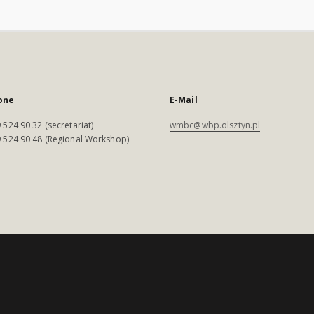
one
E-Mail
 524 90 32 (secretariat)
wmbc@wbp.olsztyn.pl
 524 90 48 (Regional Workshop)