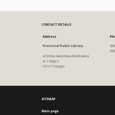
CONTACT DETAILS
Address
Ph
Provincial Public Library
089
089
of Emilia Sukertowa-Biedrawina
ul. 1 Maja 5
10-117 Olsztyn
SITEMAP
Main page