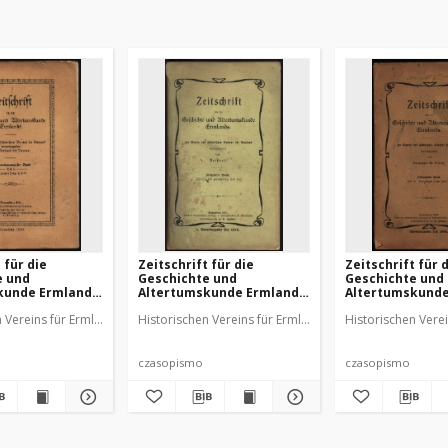
 für die
Zeitschrift für die
Zeitschrift für 
e und
Geschichte und
Geschichte und
kunde Ermlands,
Altertumskunde Ermlands,
Altertumskunde
z. 2
1910, t. 17, z. 3
1908, t. 17, z. 1
n Vereins für Ermland
Historischen Vereins für Ermland
Historischen Vere
czasopismo
czasopismo