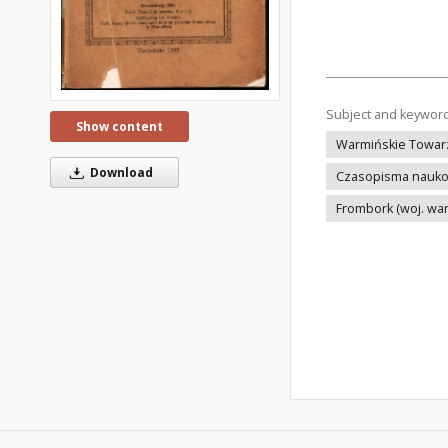
Subject and keywor
Show content
Warmińskie Towar
Download
Czasopisma nauko
Frombork (woj. wa