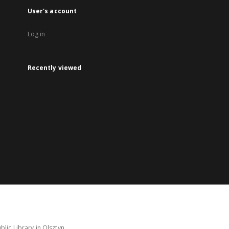
User's account
Log in
Recently viewed
lic Library in Olsztyn.