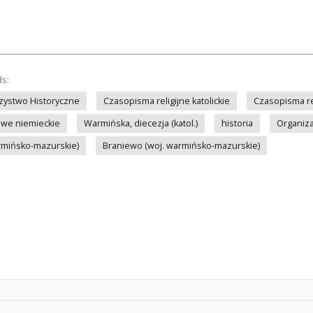
ds:
zystwo Historyczne
Czasopisma religijne katolickie
Czasopisma re
we niemieckie
Warmińska, diecezja (katol.)
historia
Organiza
rmińsko-mazurskie)
Braniewo (woj. warmińsko-mazurskie)