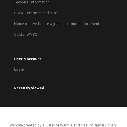
Technical Information
GDPR - Information clause
Non-exclusive license agreement - model document
Cluster WMBC
User's account
Log in
Recently viewed
Website created by: Cluster of Warmia and Mazury Digital Library.