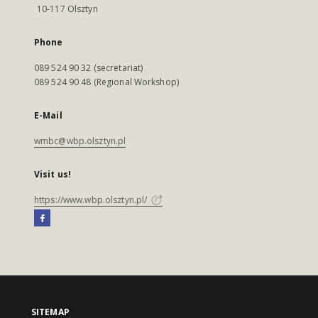
10-117 Olsztyn
Phone
089 524 90 32 (secretariat)
089 524 90 48 (Regional Workshop)
E-Mail
wmbc@wbp.olsztyn.pl
Visit us!
https://www.wbp.olsztyn.pl/
SITEMAP