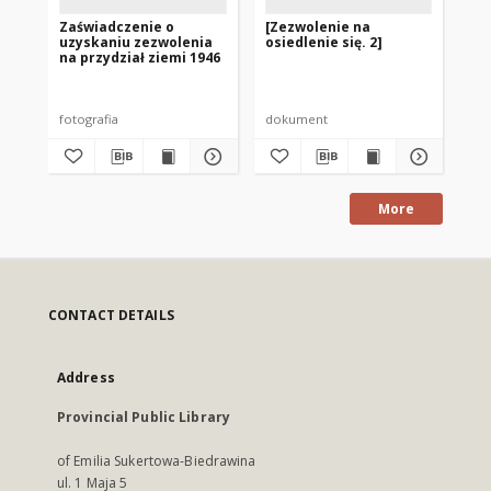
Zaświadczenie o
[Zezwolenie na
Or
uzyskaniu zezwolenia
osiedlenie się. 2]
ze
na przydział ziemi 1946
osi
Zi
fotografia
dokument
do
More
CONTACT DETAILS
Address
Provincial Public Library
of Emilia Sukertowa-Biedrawina
ul. 1 Maja 5