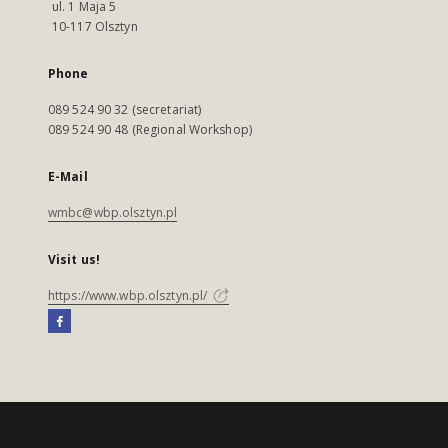
ul. 1 Maja 5
10-117 Olsztyn
Phone
089 524 90 32 (secretariat)
089 524 90 48 (Regional Workshop)
E-Mail
wmbc@wbp.olsztyn.pl
Visit us!
https://www.wbp.olsztyn.pl/