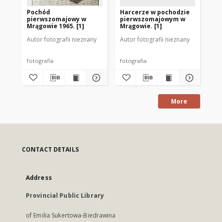
Pochód
Harcerze w pochodzie
Po
pierwszomajowy w
pierwszomajowym w
pi
Mrągowie 1965. [1]
Mrągowie. [1]
Mr
Autor fotografii nieznany
Autor fotografii nieznany
Aut
fotografia
fotografia
fot
More
CONTACT DETAILS
Address
Provincial Public Library
of Emilia Sukertowa-Biedrawina