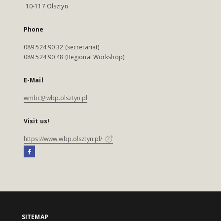
10-117 Olsztyn
Phone
089 524 90 32 (secretariat)
089 524 90 48 (Regional Workshop)
E-Mail
wmbc@wbp.olsztyn.pl
Visit us!
https://www.wbp.olsztyn.pl/
SITEMAP