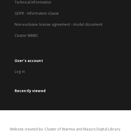
Technical Information
GDPR - Information clause
Non-exclusive license agreement - model document
Cluster WMBC
User's account
Log in
Recently viewed
Website created by: Cluster of Warmia and Mazury Digital Library.