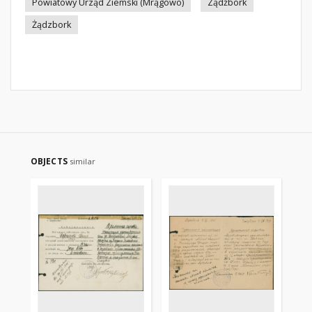
Powiatowy Urząd Ziemski (Mrągowo)
Ządźbork
Żądzbork
OBJECTS
similar