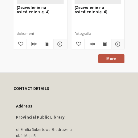
[Zezwolenie na
[Zezwolenie na
[Z
osiedlenie się. 4]
osiedlenie się. 6]
osi
dokument
fotografia
do
More
CONTACT DETAILS
Address
Provincial Public Library
of Emilia Sukertowa-Biedrawina
ul. 1 Maja 5