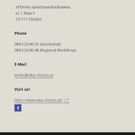
of Emilia Sukertowa-Biedrawina
ul. 1 Maja 5
10-117 Olsztyn
Phone
089 524 90 32 (secretariat)
089 524 90 48 (Regional Workshop)
E-Mail
wmbc@wbp.olsztyn.pl
Visit us!
https://www.wbp.olsztyn.pl/