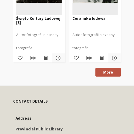
Święto Kultury Ludowej.
Ceramika ludowa
[K
[8]
PS
Mr
Autor fotografii nieznany
Autor fotografii nieznany
Aut
fotografia
fotografia
fot
More
CONTACT DETAILS
Address
Provincial Public Library