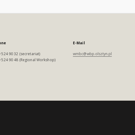
one
E-Mail
 524 90 32 (secretariat)
wmbc@wbp.olsztyn.pl
 524 90 48 (Regional Workshop)