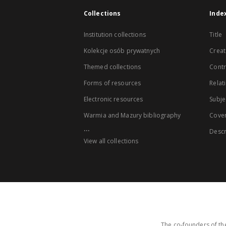
Collections
Inde
Institution collections
Title
Kolekcje osób prywatnych
Creat
Themed collections
Contr
Forms of resources
Relat
Electronic resources
Subje
Warmia and Mazury bibliography
Cove
...
Descr
View all collections
The co-founders of the