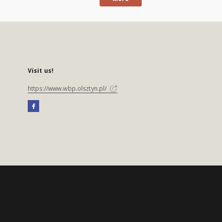
Visit us!
https://www.wbp.olsztyn.pl/