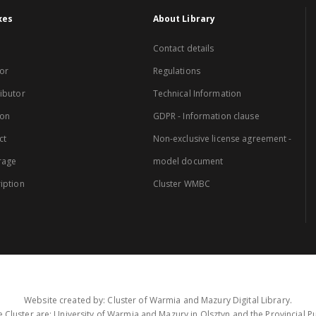
xes
About Library
Contact details
or
Regulations
ibutor
Technical Information
ion
GDPR - Information clause
ct
Non-exclusive license agreement -
rage
model document
iption
Cluster WMBC
Website created by: Cluster of Warmia and Mazury Digital Library.
 Cluster are: University of Warmia and Mazury in Olsztyn and the Provincial Pub