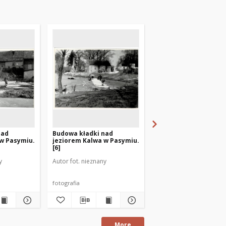
nad
Budowa kładki nad
Dożynki Gminne w Pa
 w Pasymiu.
jeziorem Kalwa w Pasymiu.
1986r. [1]
[6]
y
Autor fot. nieznany
Autor fot. nieznany
fotografia
fotografia
More