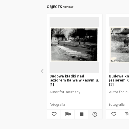
OBJECTS
similar
Budowa kładki nad
Budowa kł
jeziorem Kalwa w Pasymiu.
jeziorem K
[1]
[3]
Autor fot. nieznany
Autor fot. n
fotografia
fotografia