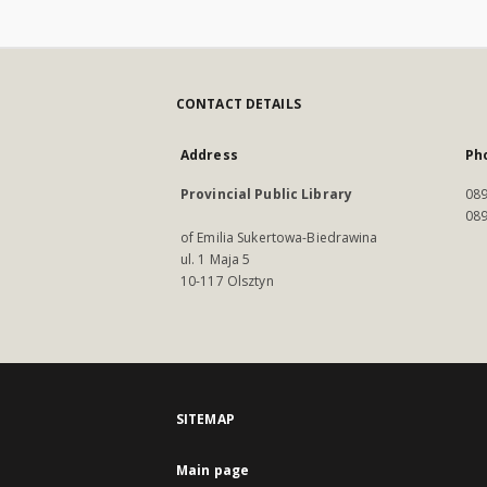
CONTACT DETAILS
Address
Ph
Provincial Public Library
089
089
of Emilia Sukertowa-Biedrawina
ul. 1 Maja 5
10-117 Olsztyn
SITEMAP
Main page