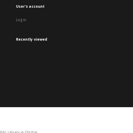
User's account
Log in
Recently viewed
lic Library in Olsztyn.