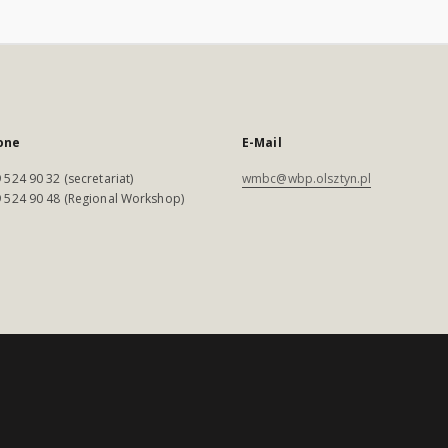
one
E-Mail
 524 90 32 (secretariat)
wmbc@wbp.olsztyn.pl
 524 90 48 (Regional Workshop)