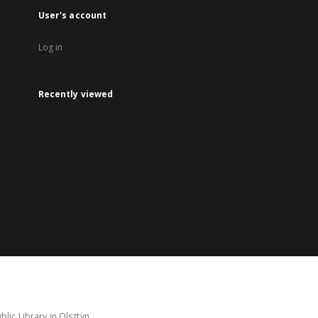
User's account
Log in
Recently viewed
lic Library in Olsztyn.