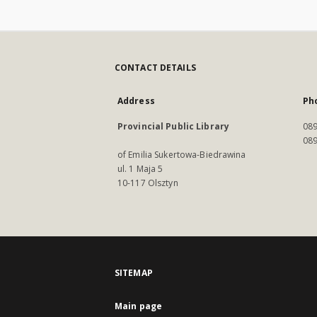
CONTACT DETAILS
Address
Ph
Provincial Public Library
089
089
of Emilia Sukertowa-Biedrawina
ul. 1 Maja 5
10-117 Olsztyn
SITEMAP
Main page