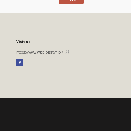
Visit us!
https://www.wbp.olsztyn.pl/