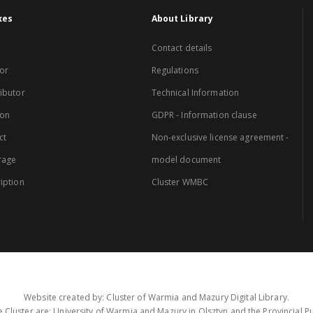
xes
About Library
Contact details
or
Regulations
ibutor
Technical Information
ion
GDPR - Information clause
ct
Non-exclusive license agreement -
rage
model document
iption
Cluster WMBC
Website created by: Cluster of Warmia and Mazury Digital Library.
 Cluster are: University of Warmia and Mazury in Olsztyn and the Provincial Pub