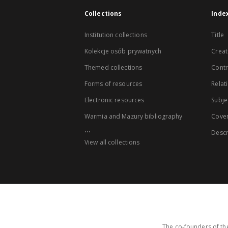
Collections
Inde
Institution collections
Title
Kolekcje osób prywatnych
Creat
Themed collections
Contr
Forms of resources
Relat
Electronic resources
Subje
Warmia and Mazury bibliography
Cove
...
Descr
View all collections
The co-founders of the