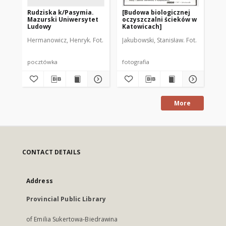
Rudziska k/Pasymia.
[Budowa biologicznej
[B
Mazurski Uniwersytet
oczyszczalni ścieków w
Pa
Ludowy
Katowicach]
Ol
Hermanowicz, Henryk. Fot.
Jakubowski, Stanisław. Fot.
Wal
pocztówka
fotografia
fot
More
CONTACT DETAILS
Address
Provincial Public Library
of Emilia Sukertowa-Biedrawina