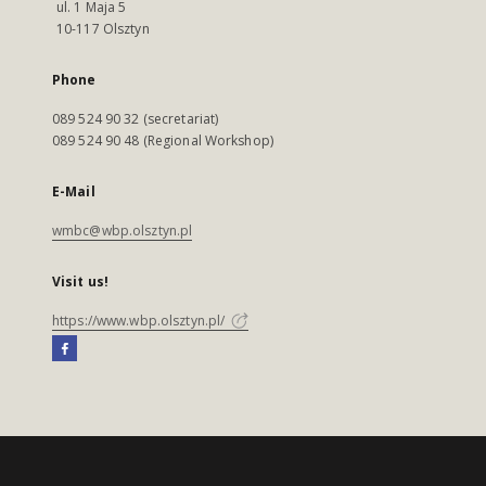
ul. 1 Maja 5
10-117 Olsztyn
Phone
089 524 90 32 (secretariat)
089 524 90 48 (Regional Workshop)
E-Mail
wmbc@wbp.olsztyn.pl
Visit us!
https://www.wbp.olsztyn.pl/