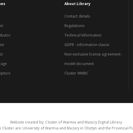
xes
About Library
Contact details
or
Regulations
ibutor
Technical Information
ion
GDPR - Information clause
ct
Non-exclusive license agreement -
rage
model document
iption
Cluster WMBC
Website created by: Cluster of Warmia and Mazury Digital Library.
 Cluster are: University of Warmia and Mazury in Olsztyn and the Provincial Pub