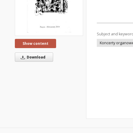
Subject and keywor
Koncerty organow
Show content
Download