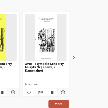
Koncerty
XVIII Pasymskie Koncerty
XVI Pasymskie Konce
ej i
Muzyki Organowej i
Muzyki Organowej i
Kameralnej
Kameralnej
broszura
broszura
More