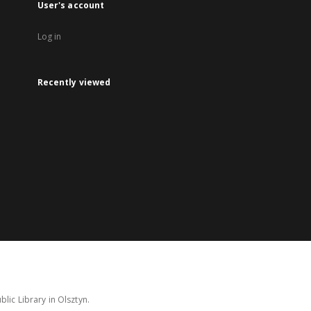
User's account
Log in
Recently viewed
lic Library in Olsztyn.