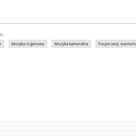
ds:
e
Muzyka organowa
Muzyka kameralna
Pasym (woj. warmińs