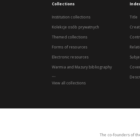
Collections
Inde
Institution collections
Title
Kolekcje osób prywatnych
Creat
Themed collections
Contr
Forms of resources
Relat
Electronic resources
Subje
Warmia and Mazury bibliography
Cove
...
Descr
View all collections
The co-founders of the