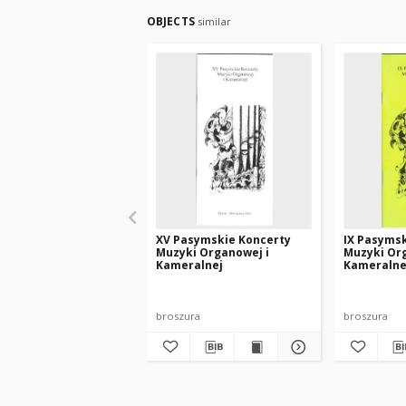
OBJECTS
similar
XV Pasymskie Koncerty
IX Pasyms
Muzyki Organowej i
Muzyki Or
Kameralnej
Kameralne
broszura
broszura