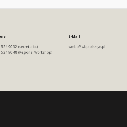
one
E-Mail
 524 90 32 (secretariat)
wmbc@wbp.olsztyn.pl
 524 90 48 (Regional Workshop)