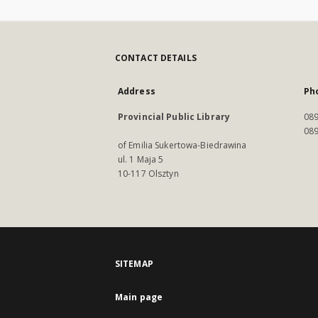
CONTACT DETAILS
Address
Ph
Provincial Public Library
089
089
of Emilia Sukertowa-Biedrawina
ul. 1 Maja 5
10-117 Olsztyn
SITEMAP
Main page