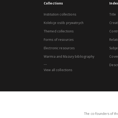
Collections
Inde
Institution collections
Title
Kolekcje osób prywatnych
Creat
Themed collections
Contr
Forms of resources
Relat
Electronic resources
Subje
Warmia and Mazury bibliography
Cove
...
Descr
View all collections
The co-founders of the