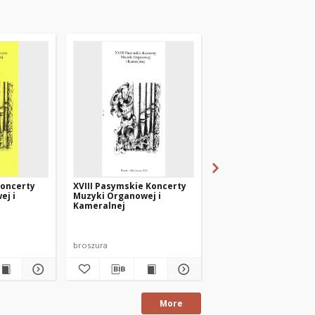
Koncerty
XVIII Pasymskie Koncerty
XVI Pasymskie Konce
ej i
Muzyki Organowej i
Muzyki Organowej i
Kameralnej
Kameralnej
broszura
broszura
More