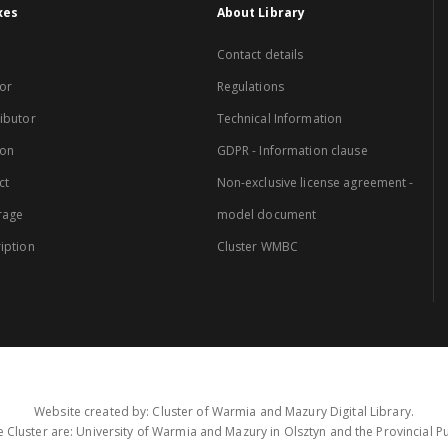
xes
About Library
Contact details
or
Regulations
ibutor
Technical Information
ion
GDPR - Information clause
ct
Non-exclusive license agreement -
rage
model document
iption
Cluster WMBC
Website created by: Cluster of Warmia and Mazury Digital Library.
 Cluster are: University of Warmia and Mazury in Olsztyn and the Provincial Pub