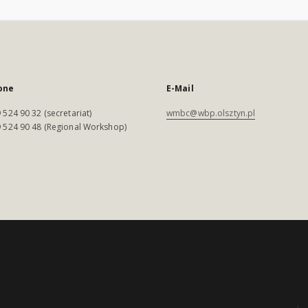
one
E-Mail
 524 90 32 (secretariat)
wmbc@wbp.olsztyn.pl
 524 90 48 (Regional Workshop)