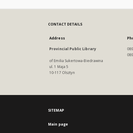
CONTACT DETAILS
Address
Ph
Provincial Public Library
089
089
of Emilia Sukertowa-Biedrawina
ul. 1 Maja 5
10-117 Olsztyn
SITEMAP
Main page