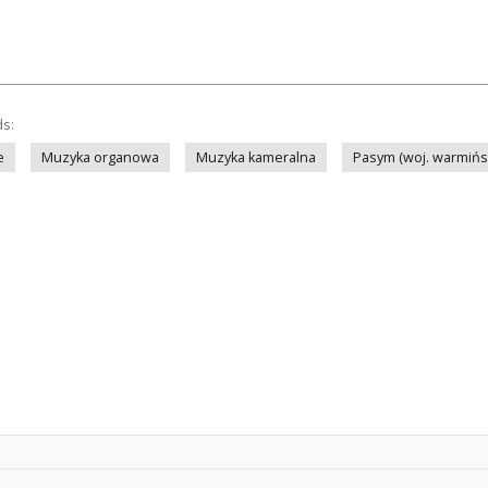
ds:
e
Muzyka organowa
Muzyka kameralna
Pasym (woj. warmińs