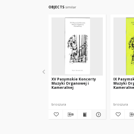
OBJECTS
similar
XV Pasymskie Koncerty
IX Pasyms
Muzyki Organowej i
Muzyki Or
Kameralnej
Kameralne
broszura
broszura