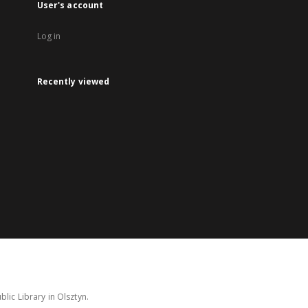
User's account
Log in
Recently viewed
lic Library in Olsztyn.