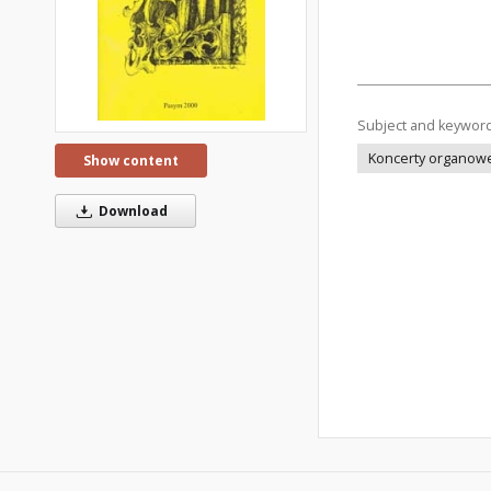
Subject and keywor
Koncerty organow
Show content
Download