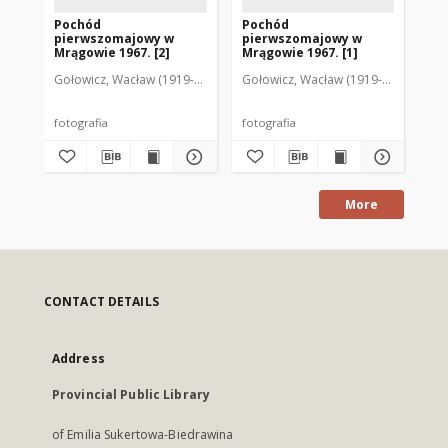
Pochód
Pochód
Po
pierwszomajowy w
pierwszomajowy w
pi
Mrągowie 1967. [2]
Mrągowie 1967. [1]
Mr
Gołowicz, Wacław (1919-1983). Fot.
Gołowicz, Wacław (1919-1983). Fot.
Goł
fotografia
fotografia
fot
More
CONTACT DETAILS
Address
Provincial Public Library
of Emilia Sukertowa-Biedrawina