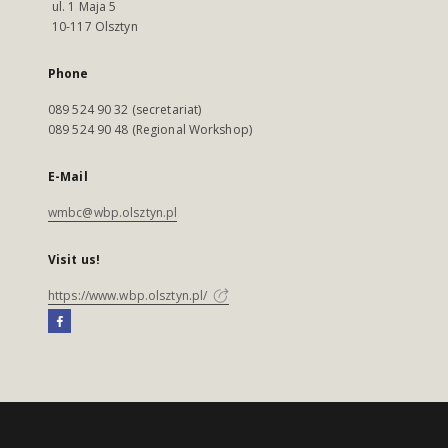
ul. 1 Maja 5
10-117 Olsztyn
Phone
089 524 90 32 (secretariat)
089 524 90 48 (Regional Workshop)
E-Mail
wmbc@wbp.olsztyn.pl
Visit us!
https://www.wbp.olsztyn.pl/