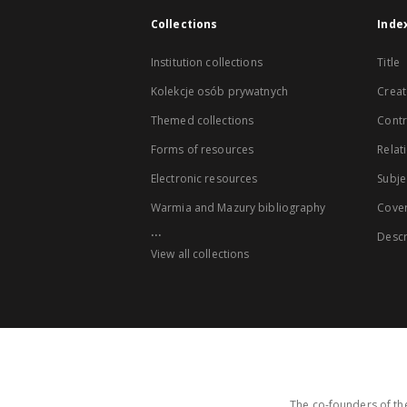
Collections
Inde
Institution collections
Title
Kolekcje osób prywatnych
Creat
Themed collections
Contr
Forms of resources
Relat
Electronic resources
Subje
Warmia and Mazury bibliography
Cove
...
Descr
View all collections
The co-founders of the