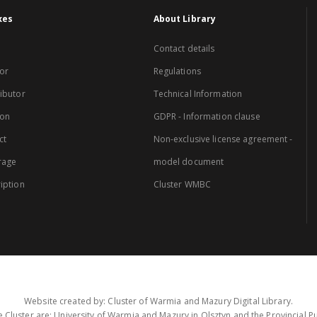
xes
About Library
Contact details
or
Regulations
ibutor
Technical Information
ion
GDPR - Information clause
ct
Non-exclusive license agreement -
rage
model document
iption
Cluster WMBC
Website created by: Cluster of Warmia and Mazury Digital Library.
 Cluster are: University of Warmia and Mazury in Olsztyn and the Provincial Pub