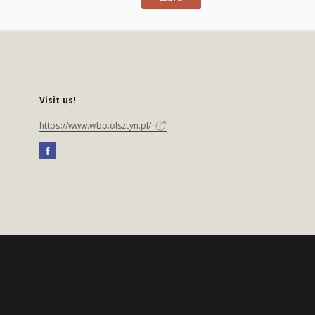
Visit us!
https://www.wbp.olsztyn.pl/