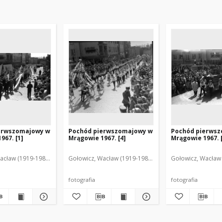
erwszomajowy w
Pochód pierwszomajowy w
Pochód pierws
967. [1]
Mrągowie 1967. [4]
Mrągowie 1967. 
acław (1919-1983). Fot.
Gołowicz, Wacław (1919-1983). Fot.
Gołowicz, Wacław 
fotografia
fotografia