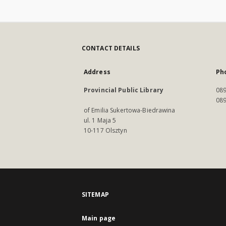
CONTACT DETAILS
Address
Ph
Provincial Public Library
089
089
of Emilia Sukertowa-Biedrawina
ul. 1 Maja 5
10-117 Olsztyn
SITEMAP
Main page