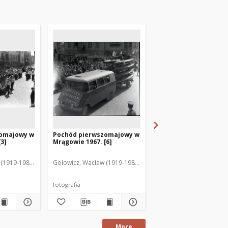
zomajowy w
Pochód pierwszomajowy w
Pochód pierwszomaj
[3]
Mrągowie 1967. [6]
Mrągowie 1967. [5]
(1919-1983). Fot.
Gołowicz, Wacław (1919-1983). Fot.
Gołowicz, Wacław (1919-
fotografia
fotografia
More