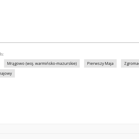
ds:
Mrągowo (woj. warmińsko-mazurskie)
Pierwszy Maja
Zgromad
majowy