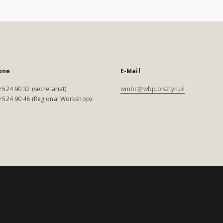
one
E-Mail
 524 90 32 (secretariat)
wmbc@wbp.olsztyn.pl
 524 90 48 (Regional Workshop)