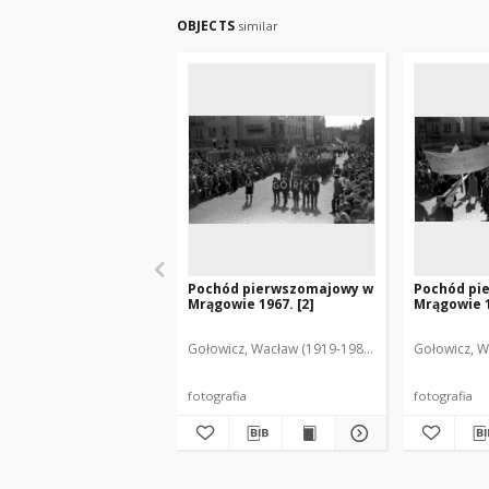
OBJECTS
similar
Pochód pierwszomajowy w
Pochód pi
Mrągowie 1967. [2]
Mrągowie 1
Gołowicz, Wacław (1919-1983). Fot.
Gołowicz, W
fotografia
fotografia