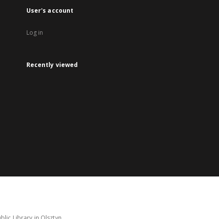
User's account
Log in
Recently viewed
lic Library in Olsztyn.