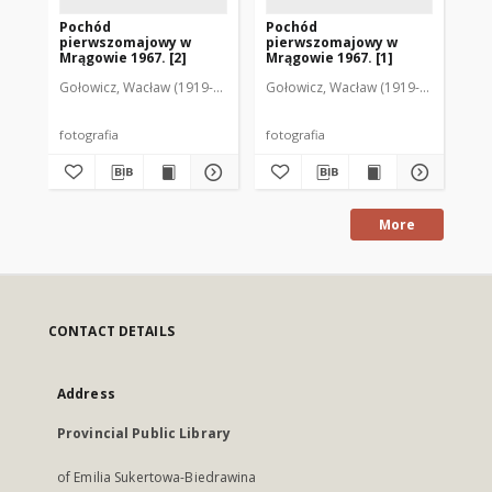
Pochód
Pochód
Po
pierwszomajowy w
pierwszomajowy w
pi
Mrągowie 1967. [2]
Mrągowie 1967. [1]
Mr
Gołowicz, Wacław (1919-1983). Fot.
Gołowicz, Wacław (1919-1983). Fot.
Goł
fotografia
fotografia
fot
More
CONTACT DETAILS
Address
Provincial Public Library
of Emilia Sukertowa-Biedrawina