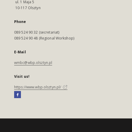
ul. 1 Maja 5
10-117 Olsztyn
Phone
089 524 90 32 (secretariat)
089 524 90 48 (Regional Workshop)
E-Mail
wmbc@wbp.olsztyn.pl
Visit us!
https://www.wbp.olsztyn.pl/