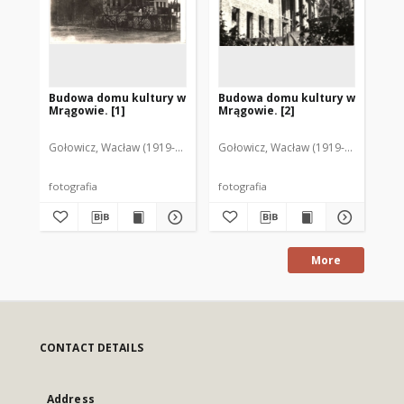
Budowa domu kultury w
Budowa domu kultury w
[G
Mrągowie. [1]
Mrągowie. [2]
ku
Gołowicz, Wacław (1919-1983). Fot.
Gołowicz, Wacław (1919-1983). Fot.
Goł
fotografia
fotografia
fot
More
CONTACT DETAILS
Address