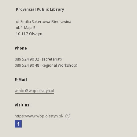
Provincial Public Library
of Emilia Sukertowa-Biedrawina
ul. 1 Maja 5
10-117 Olsztyn
Phone
089 524 90 32 (secretariat)
089 524 90 48 (Regional Workshop)
E-Mail
wmbc@wbp.olsztyn.pl
Visit us!
https://www.wbp.olsztyn.pl/