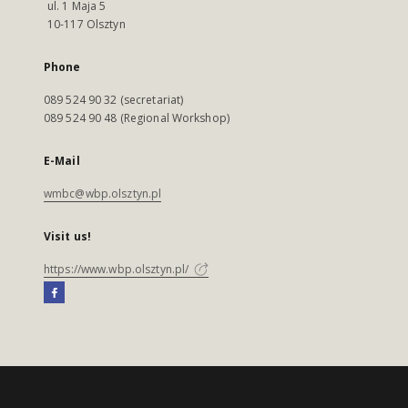
ul. 1 Maja 5
10-117 Olsztyn
Phone
089 524 90 32 (secretariat)
089 524 90 48 (Regional Workshop)
E-Mail
wmbc@wbp.olsztyn.pl
Visit us!
https://www.wbp.olsztyn.pl/