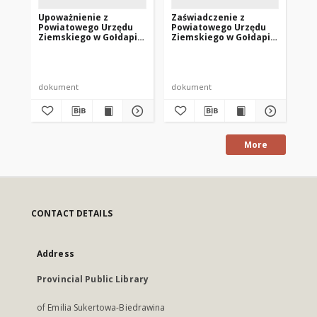
Upoważnienie z
Zaświadczenie z
[S
Powiatowego Urzędu
Powiatowego Urzędu
Łó
Ziemskiego w Gołdapie
Ziemskiego w Gołdapie
(13 września 1946 r.)
(1 sierpnia 1946 r.)
Zbr
dokument
dokument
fot
More
CONTACT DETAILS
Address
Provincial Public Library
of Emilia Sukertowa-Biedrawina