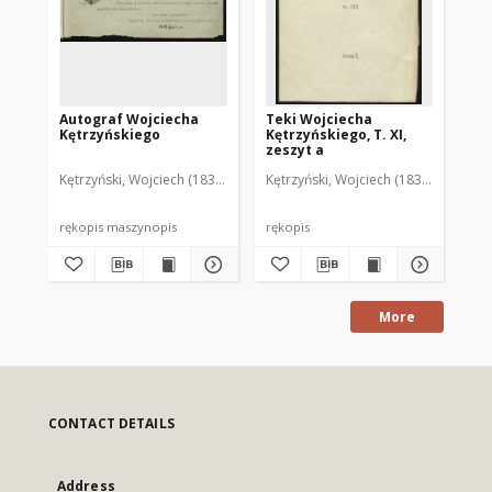
Autograf Wojciecha
Teki Wojciecha
Te
Kętrzyńskiego
Kętrzyńskiego, T. XI,
Kęt
zeszyt a
ze
Kętrzyński, Wojciech (1838-1918)
Kętrzyński, Wojciech (1838-1918)
Kęt
rękopis maszynopis
rękopis
ręk
More
CONTACT DETAILS
Address