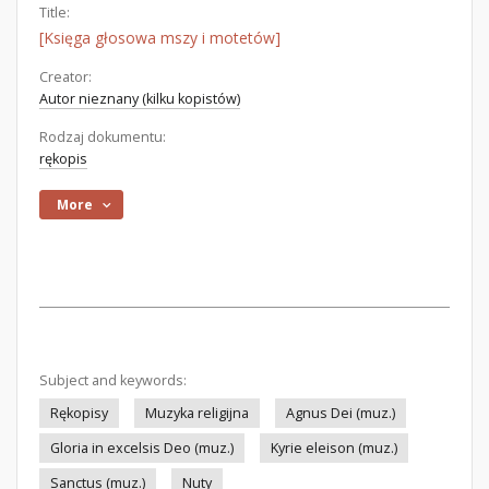
Title:
[Księga głosowa mszy i motetów]
Creator:
Autor nieznany (kilku kopistów)
Rodzaj dokumentu:
rękopis
More
Subject and keywords:
Rękopisy
Muzyka religijna
Agnus Dei (muz.)
Gloria in excelsis Deo (muz.)
Kyrie eleison (muz.)
Sanctus (muz.)
Nuty