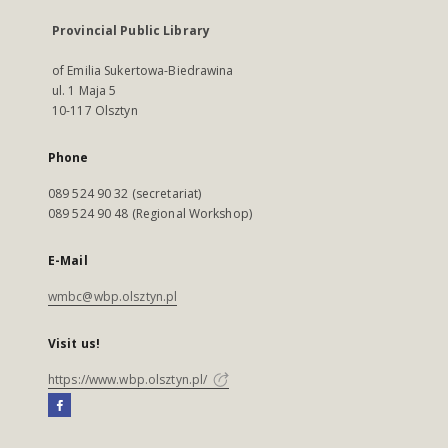
Provincial Public Library
of Emilia Sukertowa-Biedrawina
ul. 1 Maja 5
10-117 Olsztyn
Phone
089 524 90 32 (secretariat)
089 524 90 48 (Regional Workshop)
E-Mail
wmbc@wbp.olsztyn.pl
Visit us!
https://www.wbp.olsztyn.pl/