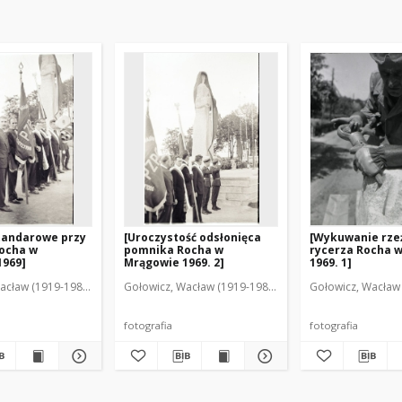
tandarowe przy
[Uroczystość odsłonięca
[Wykuwanie rze
ocha w
pomnika Rocha w
rycerza Rocha 
1969]
Mrągowie 1969. 2]
1969. 1]
acław (1919-1983). Fot.
Gołowicz, Wacław (1919-1983). Fot.
Gołowicz, Wacław 
fotografia
fotografia