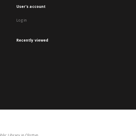
User's account
Log in
Recently viewed
lic Library in Olsztyn.