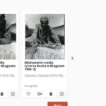
źby
[Wykuwanie rzeźby
[Wykuwanie rzeźby
w Mrągowie
rycerza Rocha w Mrągowie
rycerza Rocha w Mrą
1969. 3]
1969. 2]
(1919-1983). Fot.
Gołowicz, Wacław (1919-1983). Fot.
Gołowicz, Wacław (1919-
fotografia
fotografia
More