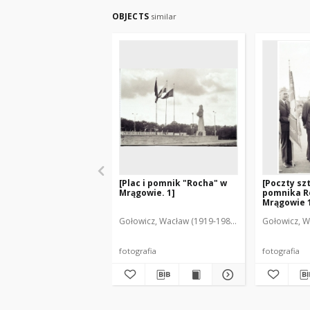
OBJECTS
similar
[Plac i pomnik "Rocha" w
[Poczty sz
Mrągowie. 1]
pomnika R
Mrągowie 
Gołowicz, Wacław (1919-1983). Fot.
Gołowicz, W
fotografia
fotografia