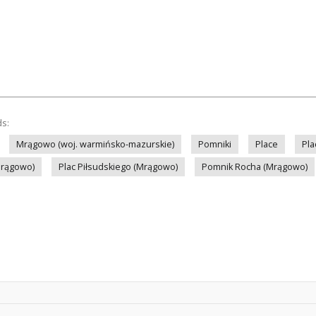
ds:
Mrągowo (woj. warmińsko-mazurskie)
Pomniki
Place
Pla
Mrągowo)
Plac Piłsudskiego (Mrągowo)
Pomnik Rocha (Mrągowo)