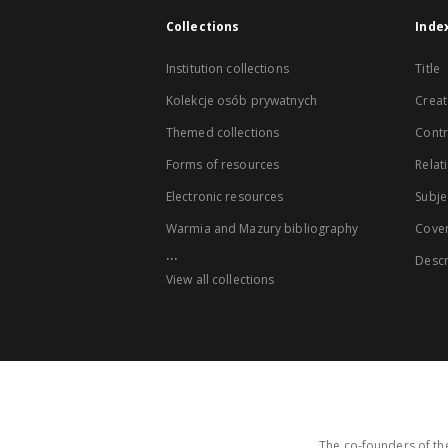
Collections
Inde
Institution collections
Title
Kolekcje osób prywatnych
Creat
Themed collections
Contr
Forms of resources
Relat
Electronic resources
Subje
Warmia and Mazury bibliography
Cove
...
Descr
View all collections
The co-founders of the