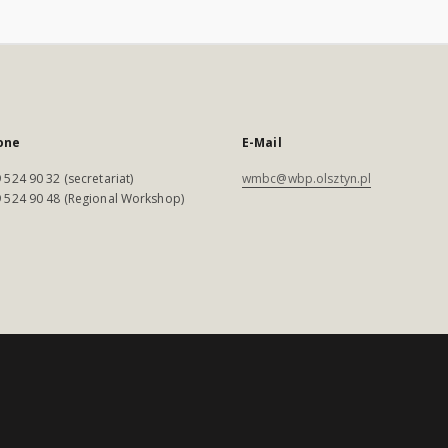
one
E-Mail
 524 90 32 (secretariat)
wmbc@wbp.olsztyn.pl
 524 90 48 (Regional Workshop)