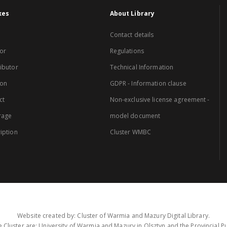
xes
About Library
Contact details
or
Regulations
ibutor
Technical Information
ion
GDPR - Information clause
ct
Non-exclusive license agreement -
rage
model document
iption
Cluster WMBC
Website created by: Cluster of Warmia and Mazury Digital Library.
 Cluster are: University of Warmia and Mazury in Olsztyn and the Provincial Pub