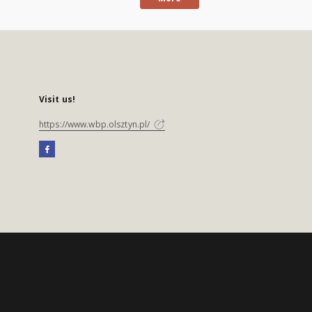
Visit us!
https://www.wbp.olsztyn.pl/