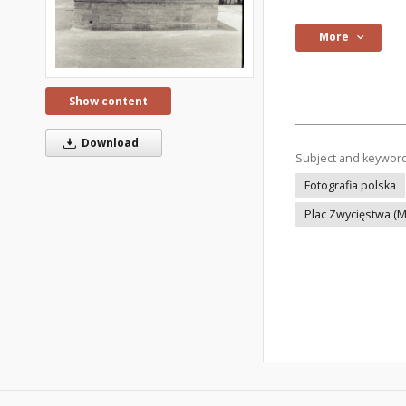
More
Show content
Download
Subject and keywor
Fotografia polska
Plac Zwycięstwa (