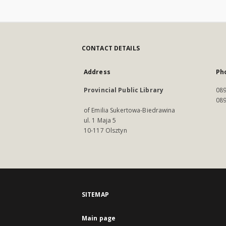
CONTACT DETAILS
Address
Ph
Provincial Public Library
089
089
of Emilia Sukertowa-Biedrawina
ul. 1 Maja 5
10-117 Olsztyn
SITEMAP
Main page