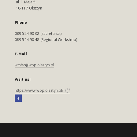
ul. 1 Maja 5
10-117 Olsztyn
Phone
089 524 90 32 (secretariat)
089 524 90 48 (Regional Workshop)
E-Mail
wmbc@wbp.olsztyn.pl
Visit us!
https://www.wbp.olsztyn.pl/