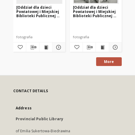
[Oddział dla dzieci
[Oddział dla dzieci
[K
Powiatowej i Miejskiej
Powiatowej i Miejskiej
w o
Biblioteki Publicznej w
Biblioteki Publicznej w
Po
Szczytnie. 2]
Szczytnie. 1]
Bib
Sz
fotografia
fotografia
fot
More
CONTACT DETAILS
Address
Provincial Public Library
of Emilia Sukertowa-Biedrawina