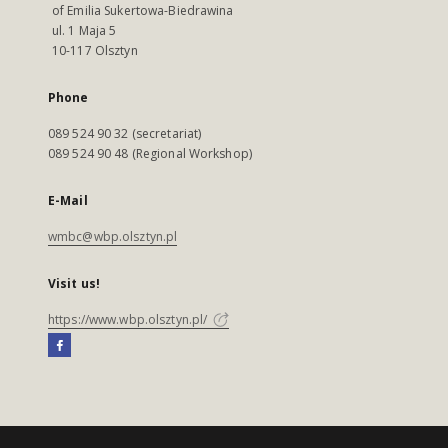
of Emilia Sukertowa-Biedrawina
ul. 1 Maja 5
10-117 Olsztyn
Phone
089 524 90 32 (secretariat)
089 524 90 48 (Regional Workshop)
E-Mail
wmbc@wbp.olsztyn.pl
Visit us!
https://www.wbp.olsztyn.pl/