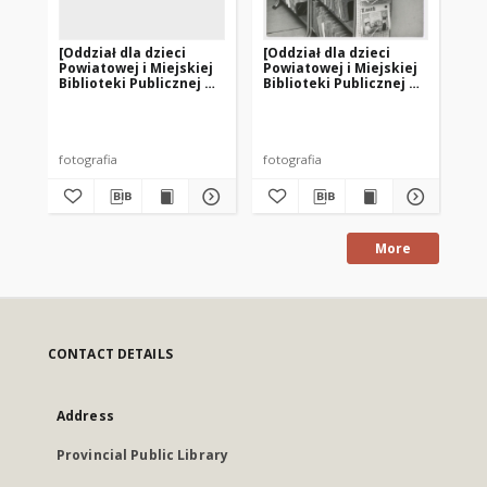
[Oddział dla dzieci
[Oddział dla dzieci
[K
Powiatowej i Miejskiej
Powiatowej i Miejskiej
w o
Biblioteki Publicznej w
Biblioteki Publicznej w
Po
Szczytnie. 2]
Szczytnie. 1]
Bib
Sz
fotografia
fotografia
fot
More
CONTACT DETAILS
Address
Provincial Public Library