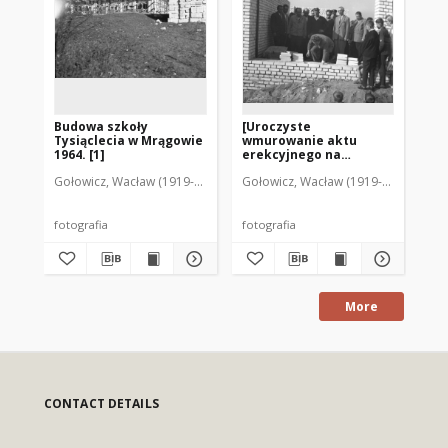
Budowa szkoły
[Uroczyste
Bu
Tysiąclecia w Mrągowie
wmurowanie aktu
Ty
1964. [1]
erekcyjnego na
196
budowie szkoły
Gołowicz, Wacław (1919-1983). Fot.
Gołowicz, Wacław (1919-1983). Fot.
Goł
Tysiąclecia w Mrągowie
1964]
fotografia
fotografia
fot
More
CONTACT DETAILS