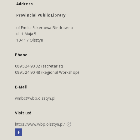
Address
Provincial Public Library
of Emilia Sukertowa-Biedrawina
ul. 1 Maja 5
10-117 Olsztyn
Phone
089 524 90 32 (secretariat)
089 524 90 48 (Regional Workshop)
E-Mail
wmbc@wbp.olsztyn.pl
Visit us!
https://www.wbp.olsztyn.pl/