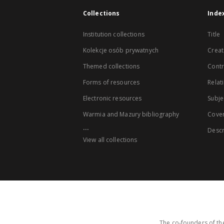
Collections
Inde
Institution collections
Title
Kolekcje osób prywatnych
Creat
Themed collections
Contr
Forms of resources
Relat
Electronic resources
Subje
Warmia and Mazury bibliography
Cove
...
Descr
View all collections
The co-founders of the