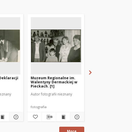
Deklaracji
Muzeum Regionalne im.
[Zdjęcie zbiorowe
Walentyny Dermackiej w
uczestników wyciecz
Pieckach. [1]
Polach Grunwaldu]
ieznany
Autor fotografii nieznany
Autor fotografii nieznan
fotografia
fotografia
More