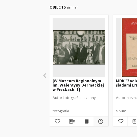
OBJECTS
similar
[W Muzeum Regionalnym
MDK "Zodi
im. Walentyny Dermackiej
śladami Er
w Pieckach. 1]
Autor fotografii nieznany
Autor niezn
fotografia
album