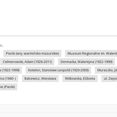
ds:
Piecki (woj. warmińsko-mazurskie)
Muzeum Regionalne im. Walenty
Celmerowski, Adam (1926-2011)
Dermacka, Walentyna (1922-1999)
a (1923-1999)
Kotelon, Stanisław Leopold (1920-2000)
Muraszko, Jó
na (1940- )
Balcewicz, Wiesława
Witkowska, Elżbieta
ul. Zwyc
 (Piecki)