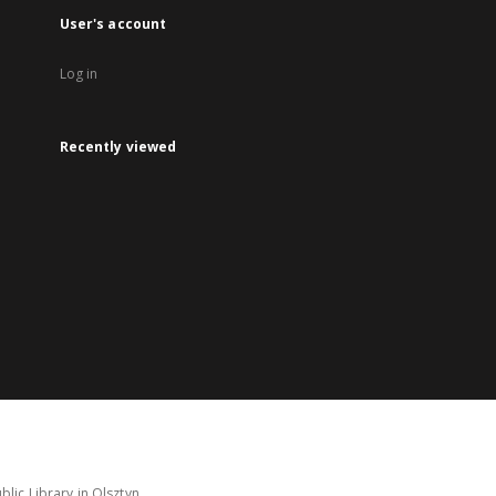
User's account
Log in
Recently viewed
lic Library in Olsztyn.