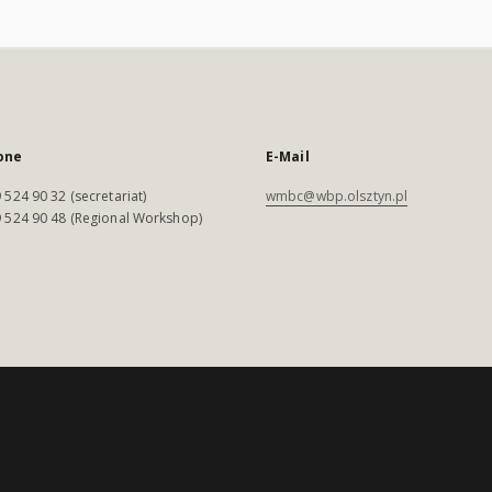
one
E-Mail
 524 90 32 (secretariat)
wmbc@wbp.olsztyn.pl
 524 90 48 (Regional Workshop)