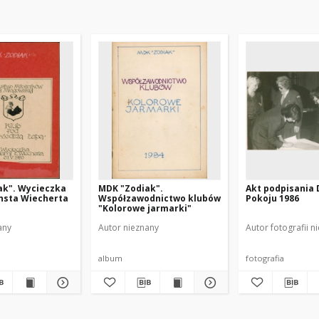
ak". Wycieczka
MDK "Zodiak".
Akt podpisania 
nsta Wiecherta
Współzawodnictwo klubów
Pokoju 1986
"Kolorowe jarmarki"
any
Autor nieznany
Autor fotografii n
album
fotografia