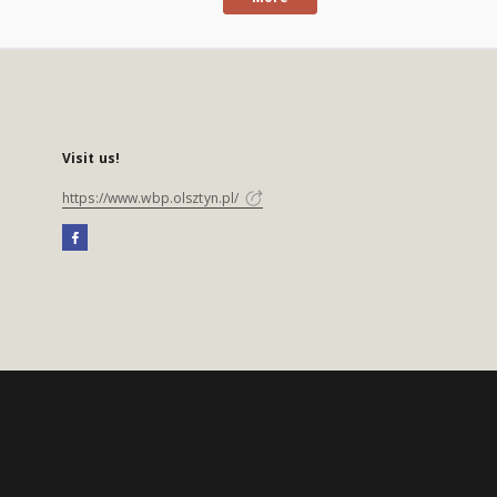
Visit us!
https://www.wbp.olsztyn.pl/