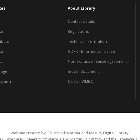
xes
About Library
Contact details
or
Regulations
ibutor
Technical Information
ion
GDPR - Information clause
ct
Non-exclusive license agreement -
rage
model document
iption
Cluster WMBC
Website created by: Cluster of Warmia and Mazury Digital Library.
 Cluster are: University of Warmia and Mazury in Olsztyn and the Provincial Pub