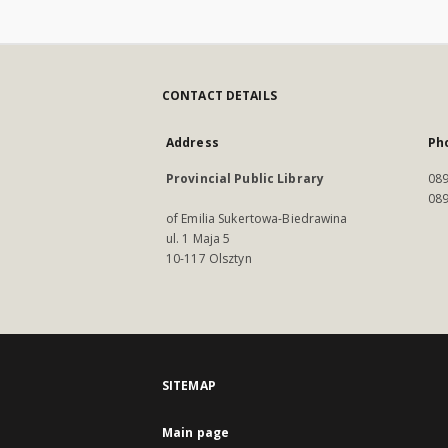
CONTACT DETAILS
Address
Ph
Provincial Public Library
089
089
of Emilia Sukertowa-Biedrawina
ul. 1 Maja 5
10-117 Olsztyn
SITEMAP
Main page