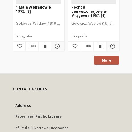
1 Maja w Mrągowie
Pochód
Po
1973. [2]
pierwszomajowy w
pi
Mrągowie 1967. [4]
Mr
Gołowicz, Wacław (1919-1983). Fot.
Gołowicz, Wacław (1919-1983). Fot.
Goł
fotografia
fotografia
fot
More
CONTACT DETAILS
Address
Provincial Public Library
of Emilia Sukertowa-Biedrawina