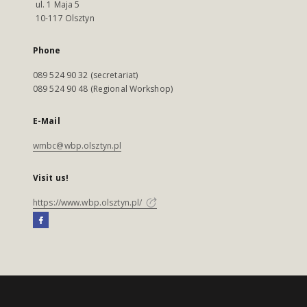
ul. 1 Maja 5
10-117 Olsztyn
Phone
089 524 90 32 (secretariat)
089 524 90 48 (Regional Workshop)
E-Mail
wmbc@wbp.olsztyn.pl
Visit us!
https://www.wbp.olsztyn.pl/