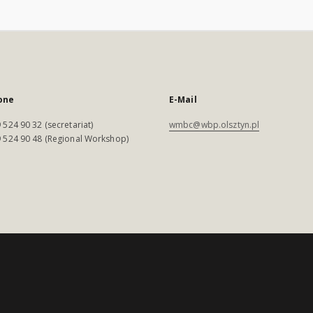
one
E-Mail
 524 90 32 (secretariat)
wmbc@wbp.olsztyn.pl
 524 90 48 (Regional Workshop)