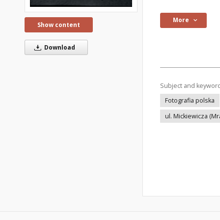
More
Show content
Download
Subject and keywor
Fotografia polska
ul. Mickiewicza (M