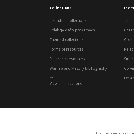
Collections
Inde
Institution collections
Title
Kolekcje osób prywatnych
Creat
Themed collections
Contr
Forms of resources
Relat
Electronic resources
Subje
Warmia and Mazury bibliography
Cove
...
Descr
View all collections
The co-founders of the