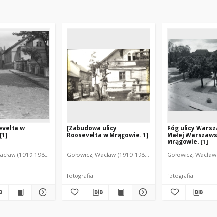
evelta w
[Zabudowa ulicy
Róg ulicy Warsz
[1]
Roosevelta w Mrągowie. 1]
Małej Warszaws
Mrągowie. [1]
acław (1919-1983). Fot.
Gołowicz, Wacław (1919-1983). Fot.
Gołowicz, Wacław 
fotografia
fotografia