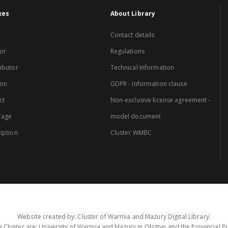
xes
About Library
Contact details
or
Regulations
ibutor
Technical Information
ion
GDPR - Information clause
ct
Non-exclusive license agreement -
rage
model document
iption
Cluster WMBC
Website created by: Cluster of Warmia and Mazury Digital Library.
 Cluster are: University of Warmia and Mazury in Olsztyn and the Provincial Pub