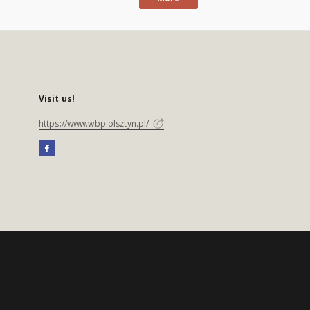
Visit us!
https://www.wbp.olsztyn.pl/