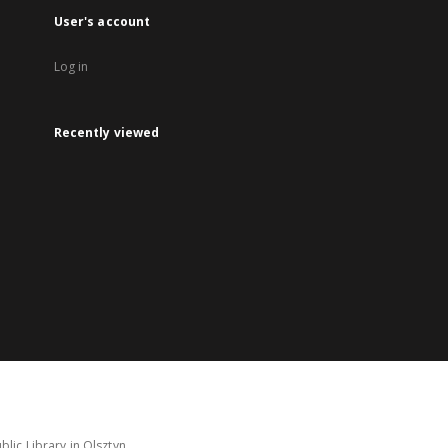
User's account
Log in
Recently viewed
lic Library in Olsztyn.