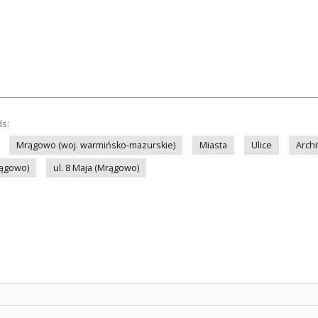
ds:
Mrągowo (woj. warmińsko-mazurskie)
Miasta
Ulice
Archi
rągowo)
ul. 8 Maja (Mrągowo)