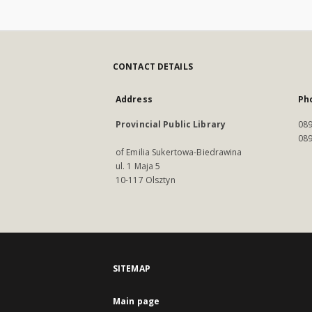
CONTACT DETAILS
Address
Ph
Provincial Public Library
089
089
of Emilia Sukertowa-Biedrawina
ul. 1 Maja 5
10-117 Olsztyn
SITEMAP
Main page