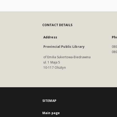
CONTACT DETAILS
Address
Ph
Provincial Public Library
089
089
of Emilia Sukertowa-Biedrawina
ul. 1 Maja 5
10-117 Olsztyn
SITEMAP
Main page