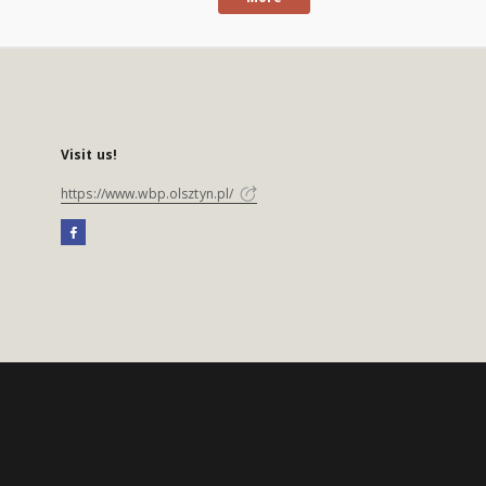
Visit us!
https://www.wbp.olsztyn.pl/