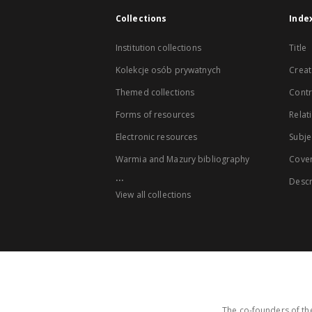
Collections
Inde
Institution collections
Title
Kolekcje osób prywatnych
Creat
Themed collections
Contr
Forms of resources
Relat
Electronic resources
Subje
Warmia and Mazury bibliography
Cove
...
Descr
View all collections
The co-founders of the