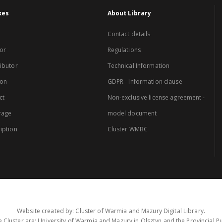
xes
About Library
Contact details
or
Regulations
ibutor
Technical Information
ion
GDPR - Information clause
ct
Non-exclusive license agreement -
rage
model document
iption
Cluster WMBC
Website created by: Cluster of Warmia and Mazury Digital Library.
 Cluster are: University of Warmia and Mazury in Olsztyn and the Provincial Pub