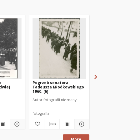
a
Pogrzeb senatora
[Panorama Mrągowa. 
dwie]
Tadeusza Młodkowskiego
1960. [6]
Autor fotografii nieznany
Modzelewski, Marian. Fo
fotografia
More