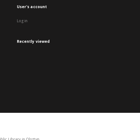
User's account
Log in
Recently viewed
lic Library in Olsztyn.