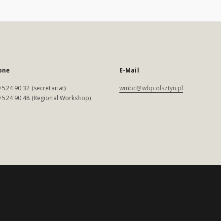
one
E-Mail
 524 90 32 (secretariat)
wmbc@wbp.olsztyn.pl
 524 90 48 (Regional Workshop)