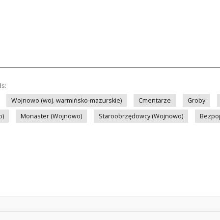
ds:
Wojnowo (woj. warmińsko-mazurskie)
Cmentarze
Groby
o)
Monaster (Wojnowo)
Staroobrzędowcy (Wojnowo)
Bezpo