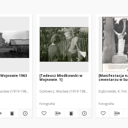
 Wojnowie 1963
[Tadeusz Młodkowski w
[Manifestacja n
Wojnowie. 1]
cmentarzu w Su
acław (1919-1983). Fot.
Gołowicz, Wacław (1919-1983). Fot.
Dąbrowski, K. Fot.
fotografia
fotografia