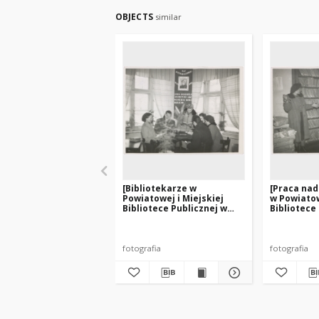
OBJECTS
similar
[Bibliotekarze w
[Praca na
Powiatowej i Miejskiej
w Powiatow
Bibliotece Publicznej w
Bibliotece
Szczytnie]
Szczytnie]
fotografia
fotografia