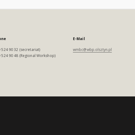
one
E-Mail
 524 90 32 (secretariat)
wmbc@wbp.olsztyn.pl
 524 90 48 (Regional Workshop)