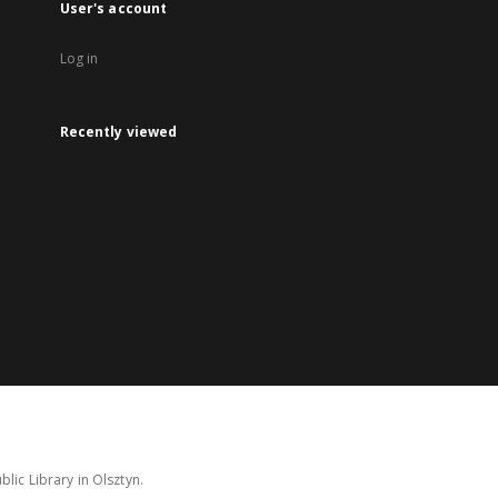
User's account
Log in
Recently viewed
lic Library in Olsztyn.