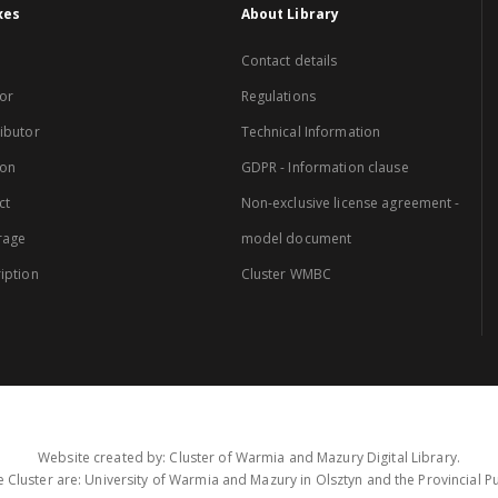
xes
About Library
Contact details
or
Regulations
ibutor
Technical Information
ion
GDPR - Information clause
ct
Non-exclusive license agreement -
rage
model document
iption
Cluster WMBC
Website created by: Cluster of Warmia and Mazury Digital Library.
 Cluster are: University of Warmia and Mazury in Olsztyn and the Provincial Pub