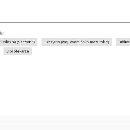
ds:
 Publiczna (Szczytno)
Szczytno (woj. warmińsko-mazurskie)
Biblio
Bibliotekarze