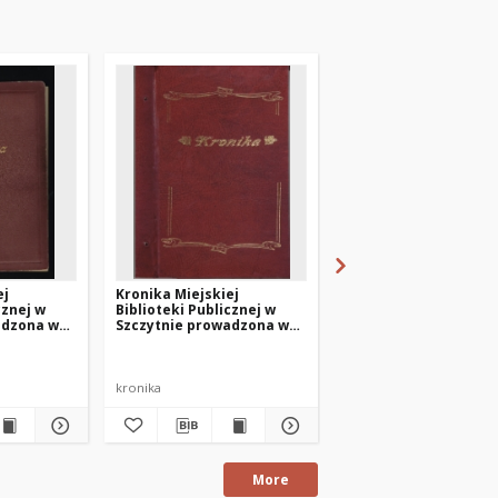
ej
Kronika Miejskiej
Kronika Miejskiej
cznej w
Biblioteki Publicznej w
Biblioteki Publicznej
adzona w
Szczytnie prowadzona w
Szczytnie prowadzon
0
latach 2014-2015
latach 2015-2016
kronika
kronika
More