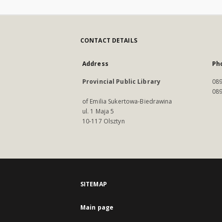
CONTACT DETAILS
Address
Ph
Provincial Public Library
089
089
of Emilia Sukertowa-Biedrawina
ul. 1 Maja 5
10-117 Olsztyn
SITEMAP
Main page