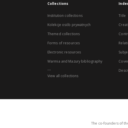
Collections
Inde
Institution collections
Title
Kolekcje osób prywatnych
Creat
Themed collections
Contr
Forms of resources
Relat
Electronic resources
Subje
Warmia and Mazury bibliography
Cove
...
Descr
View all collections
The co-founders of the