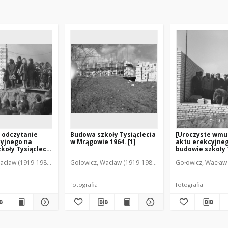
 odczytanie
Budowa szkoły Tysiąclecia
[Uroczyste wmu
cyjnego na
w Mrągowie 1964. [1]
aktu erekcyjne
koły Tysiąclecia
budowie szkoły 
 1964. 2]
w Mrągowie 196
acław (1919-1983). Fot.
Gołowicz, Wacław (1919-1983). Fot.
Gołowicz, Wacław 
fotografia
fotografia