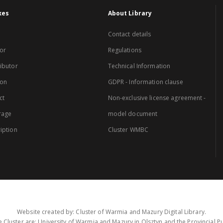
xes
About Library
Contact details
or
Regulations
ibutor
Technical Information
ion
GDPR - Information clause
ct
Non-exclusive license agreement -
rage
model document
iption
Cluster WMBC
Website created by: Cluster of Warmia and Mazury Digital Library.
 Cluster are: University of Warmia and Mazury in Olsztyn and the Provincial Pub