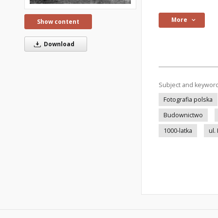
More
Show content
Download
Subject and keywor
Fotografia polska
Budownictwo
1000-latka
ul.