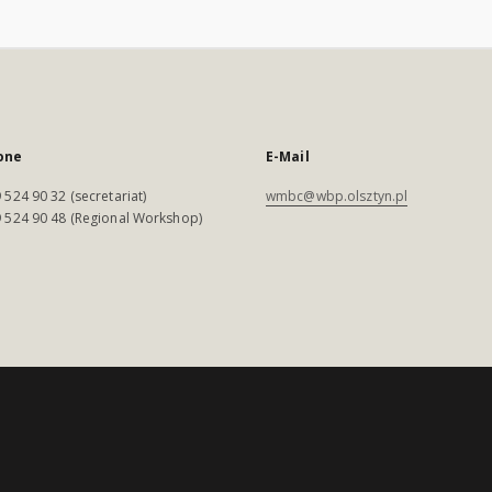
one
E-Mail
 524 90 32 (secretariat)
wmbc@wbp.olsztyn.pl
 524 90 48 (Regional Workshop)