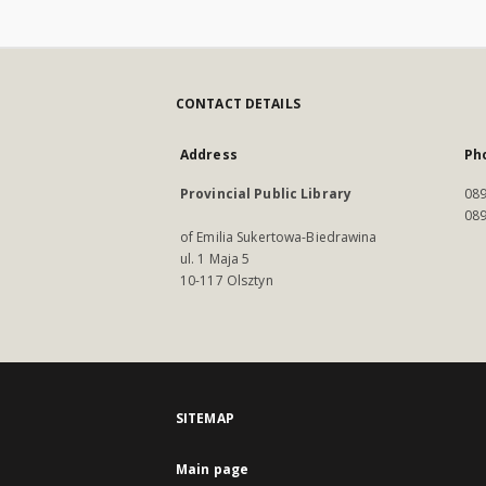
CONTACT DETAILS
Address
Ph
Provincial Public Library
089
089
of Emilia Sukertowa-Biedrawina
ul. 1 Maja 5
10-117 Olsztyn
SITEMAP
Main page