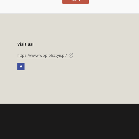
Visit us!
https://www.wbp.olsztyn.pl/