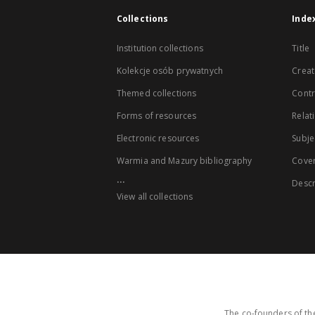
Collections
Inde
Institution collections
Title
Kolekcje osób prywatnych
Creat
Themed collections
Contr
Forms of resources
Relat
Electronic resources
Subje
Warmia and Mazury bibliography
Cove
...
Descr
View all collections
The co-founders of the