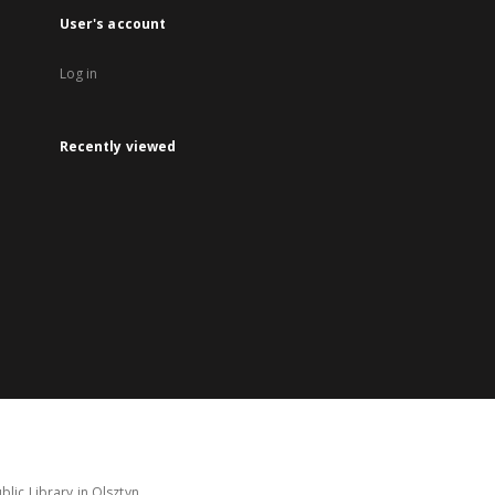
User's account
Log in
Recently viewed
lic Library in Olsztyn.