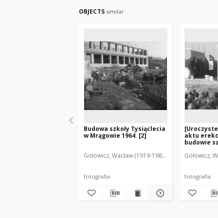
OBJECTS
similar
Budowa szkoły Tysiąclecia
[Uroczyste
w Mrągowie 1964. [2]
aktu erek
budowie sz
w Mrągowie
Gołowicz, Wacław (1919-1983). Fot.
Gołowicz, W
fotografia
fotografia