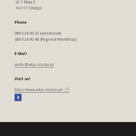
ul. 1 Maja 5
10-117 Olsztyn
Phone
089 524 90 32 (secretariat)
089 524 90 48 (Regional Workshop)
E-Mail
wmbc@wbp.olsztyn.pl
Visit us!
https://www.wbp.olsztyn.pl/