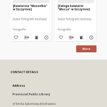
[Kawiarnia "Muszelka"
[Załoga kawiarni
[W
w Szczytnie]
"Mocca" w Szczytnie]
prz
Sz
Autor fotografii nieznany
Autor fotografii nieznany
Aut
fotografia
fotografia
fot
More
CONTACT DETAILS
Address
Provincial Public Library
of Emilia Sukertowa-Biedrawina