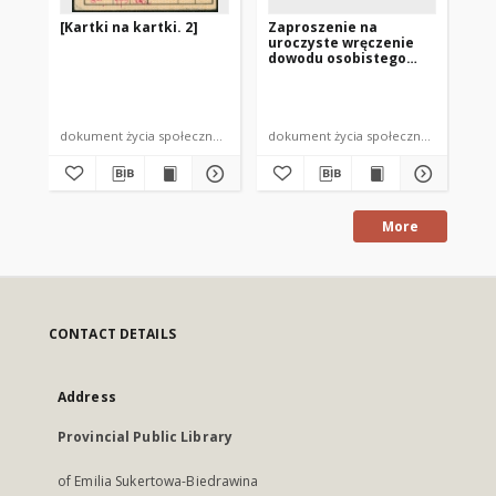
[Kartki na kartki. 2]
Zaproszenie na
Ka
uroczyste wręczenie
dowodu osobistego
1978
dokument życia społecznego
dokument życia społecznego
dok
More
CONTACT DETAILS
Address
Provincial Public Library
of Emilia Sukertowa-Biedrawina