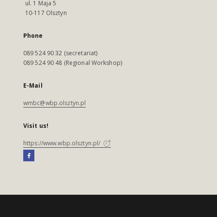
ul. 1 Maja 5
10-117 Olsztyn
Phone
089 524 90 32 (secretariat)
089 524 90 48 (Regional Workshop)
E-Mail
wmbc@wbp.olsztyn.pl
Visit us!
https://www.wbp.olsztyn.pl/