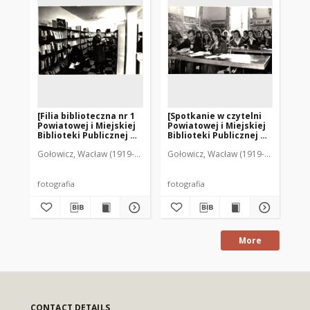
[Filia biblioteczna nr 1
[Spotkanie w czytelni
[S
Powiatowej i Miejskiej
Powiatowej i Miejskiej
Po
Biblioteki Publicznej w
Biblioteki Publicznej w
Bib
Mrągowie. 2]
Mrągowie. 2]
Mr
Gołowicz, Wacław (1919-1983). Fot.
Gołowicz, Wacław (1919-1983). Fot.
Goł
fotografia
fotografia
fot
More
CONTACT DETAILS