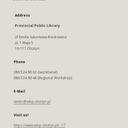
Address
Provincial Public Library
of Emilia Sukertowa-Biedrawina
ul. 1 Maja 5
10-117 Olsztyn
Phone
089 524 90 32 (secretariat)
089 524 90 48 (Regional Workshop)
E-Mail
wmbc@wbp.olsztyn.pl
Visit us!
https://www.wbp.olsztyn.pl/