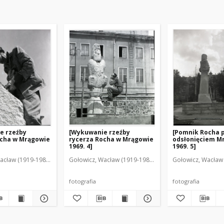
e rzeźby
[Wykuwanie rzeźby
[Pomnik Rocha 
ocha w Mrągowie
rycerza Rocha w Mrągowie
odsłonięciem M
1969. 4]
1969. 5]
acław (1919-1983). Fot.
Gołowicz, Wacław (1919-1983). Fot.
Gołowicz, Wacław 
fotografia
fotografia