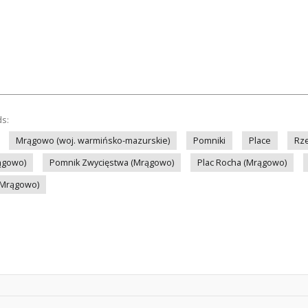
ds:
Mrągowo (woj. warmińsko-mazurskie)
Pomniki
Place
Rz
ągowo)
Pomnik Zwycięstwa (Mrągowo)
Plac Rocha (Mrągowo)
 (Mrągowo)