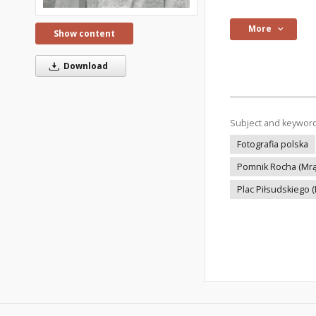
More
Show content
Download
Subject and keywor
Fotografia polska
Pomnik Rocha (Mr
Plac Piłsudskiego