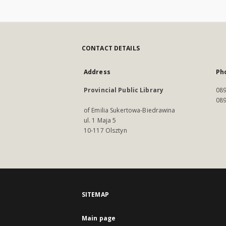
CONTACT DETAILS
Address
Ph
Provincial Public Library
089
089
of Emilia Sukertowa-Biedrawina
ul. 1 Maja 5
10-117 Olsztyn
SITEMAP
Main page