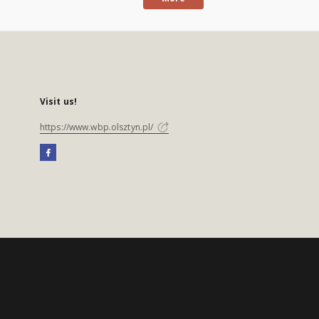
Visit us!
https://www.wbp.olsztyn.pl/