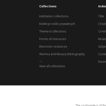
Collections
Inde
Institution collections
Title
Kolekcje osób prywatnych
Creat
Themed collections
Contr
Forms of resources
Relat
Electronic resources
Subje
Warmia and Mazury bibliography
Cove
...
Descr
View all collections
The co-founders of the