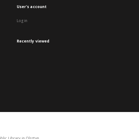
User's account
Log in
Recently viewed
lic Library in Olsztyn.