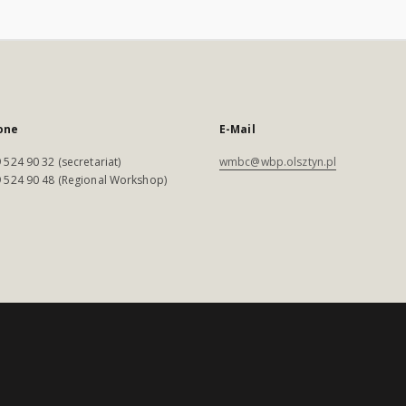
one
E-Mail
 524 90 32 (secretariat)
wmbc@wbp.olsztyn.pl
 524 90 48 (Regional Workshop)