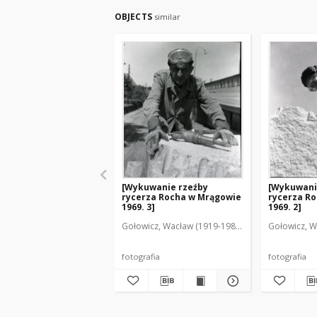
OBJECTS
similar
[Wykuwanie rzeźby
[Wykuwani
rycerza Rocha w Mrągowie
rycerza R
1969. 3]
1969. 2]
Gołowicz, Wacław (1919-1983). Fot.
Gołowicz, W
fotografia
fotografia