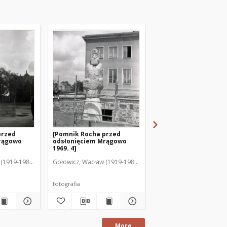
przed
[Pomnik Rocha przed
[Pomnik Rocha przed
rągowo
odsłonięciem Mrągowo
odsłonięciem Mrągo
1969. 4]
1969. 1]
(1919-1983). Fot.
Gołowicz, Wacław (1919-1983). Fot.
Gołowicz, Wacław (1919-
fotografia
fotografia
More