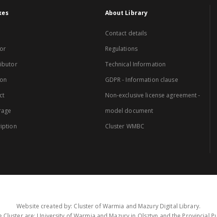
xes
About Library
Contact details
or
Regulations
ibutor
Technical Information
ion
GDPR - Information clause
ct
Non-exclusive license agreement -
rage
model document
iption
Cluster WMBC
Website created by: Cluster of Warmia and Mazury Digital Library.
 Cluster are: University of Warmia and Mazury in Olsztyn and the Provincial Pub