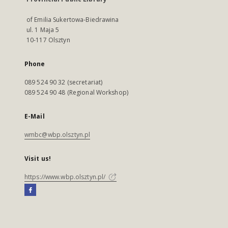
of Emilia Sukertowa-Biedrawina
ul. 1 Maja 5
10-117 Olsztyn
Phone
089 524 90 32 (secretariat)
089 524 90 48 (Regional Workshop)
E-Mail
wmbc@wbp.olsztyn.pl
Visit us!
https://www.wbp.olsztyn.pl/