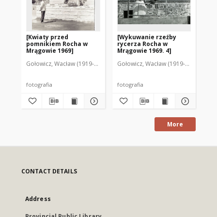
[Kwiaty przed
[Wykuwanie rzeźby
[P
pomnikiem Rocha w
rycerza Rocha w
od
Mrągowie 1969]
Mrągowie 1969. 4]
196
Gołowicz, Wacław (1919-1983). Fot.
Gołowicz, Wacław (1919-1983). Fot.
Goł
fotografia
fotografia
fot
More
CONTACT DETAILS
Address
Provincial Public Library