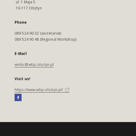
ul. 1 Maja 5
10-117 Olsztyn
Phone
089 524 90 32 (secretariat)
089 524 90 48 (Regional Workshop)
E-Mail
wmbc@wbp.olsztyn.pl
Visit us!
https://www.wbp.olsztyn.pl/