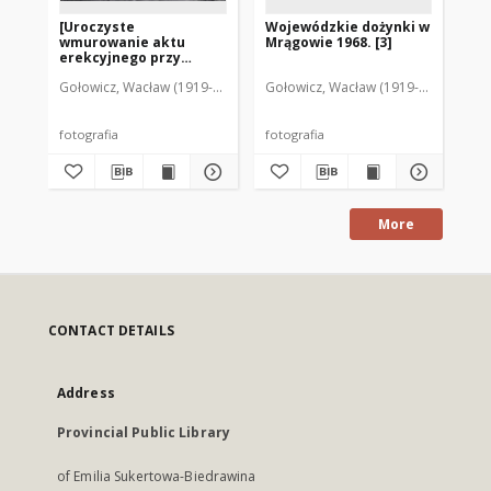
[Uroczyste
Wojewódzkie dożynki w
Wo
wmurowanie aktu
Mrągowie 1968. [3]
Mr
erekcyjnego przy
pomniku Rocha w
Gołowicz, Wacław (1919-1983). Fot.
Gołowicz, Wacław (1919-1983). Fot.
Goł
Mrągowie 1969]
fotografia
fotografia
fot
More
CONTACT DETAILS
Address
Provincial Public Library
of Emilia Sukertowa-Biedrawina