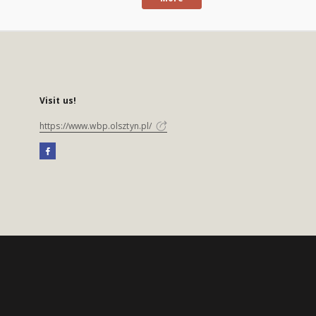
Visit us!
https://www.wbp.olsztyn.pl/