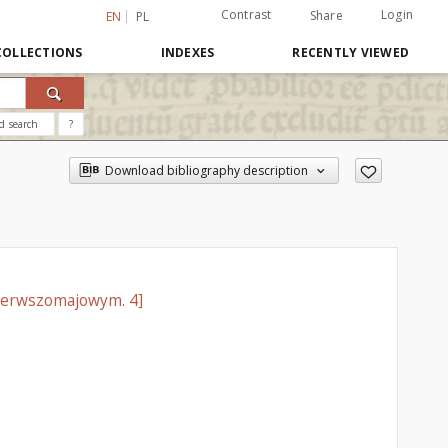
Contrast
Login
Share
EN
PL
COLLECTIONS
INDEXES
RECENTLY VIEWED
d search
?
Download bibliography description
ierwszomajowym. 4]