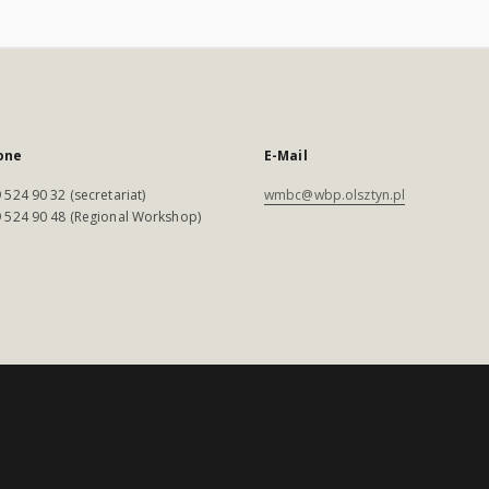
one
E-Mail
 524 90 32 (secretariat)
wmbc@wbp.olsztyn.pl
 524 90 48 (Regional Workshop)