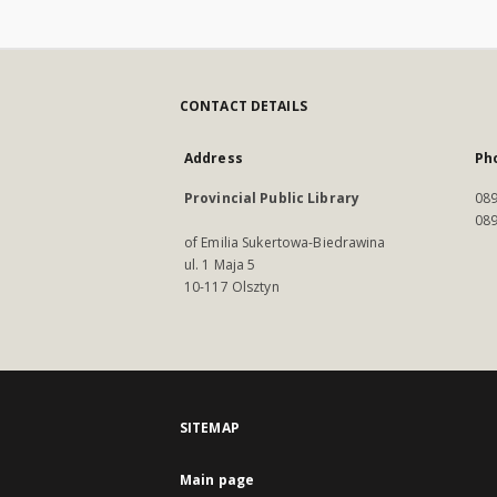
CONTACT DETAILS
Address
Ph
Provincial Public Library
089
089
of Emilia Sukertowa-Biedrawina
ul. 1 Maja 5
10-117 Olsztyn
SITEMAP
Main page