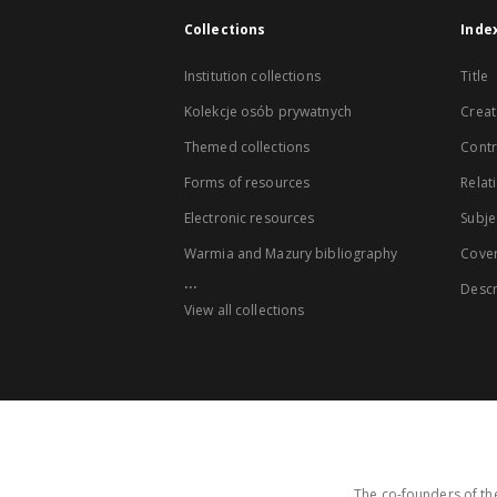
Collections
Inde
Institution collections
Title
Kolekcje osób prywatnych
Creat
Themed collections
Contr
Forms of resources
Relat
Electronic resources
Subje
Warmia and Mazury bibliography
Cove
...
Descr
View all collections
The co-founders of the