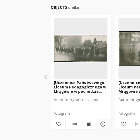
OBJECTS
similar
[Uczennice Państwowego
[Uczennic
Liceum Pedagogicznego w
Liceum Pe
Mrągowie w pochodzie
Mrągowie 
pierwszomajowym. 3]
pierwszom
Autor fotografii nieznany
Autor fotogr
fotografia
fotografia