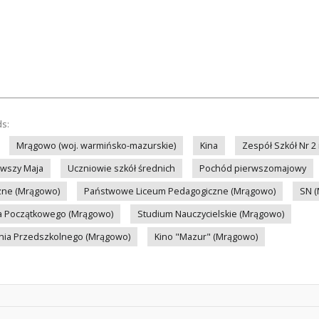
ds:
Mrągowo (woj. warmińsko-mazurskie)
Kina
Zespół Szkół Nr 2 
rwszy Maja
Uczniowie szkół średnich
Pochód pierwszomajowy
zne (Mrągowo)
Państwowe Liceum Pedagogiczne (Mrągowo)
SN 
a Początkowego (Mrągowo)
Studium Nauczycielskie (Mrągowo)
ia Przedszkolnego (Mrągowo)
Kino "Mazur" (Mrągowo)