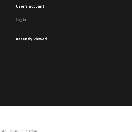
User's account
Log in
Recently viewed
lic Library in Olsztyn.