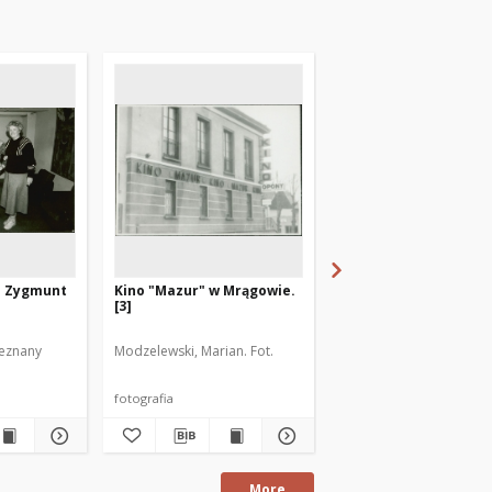
. Zygmunt
Kino "Mazur" w Mrągowie.
Kinooperatorzy. Zyg
[3]
Rakałowicz. [2]
ieznany
Modzelewski, Marian. Fot.
Autor fotografii nieznan
fotografia
fotografia
More