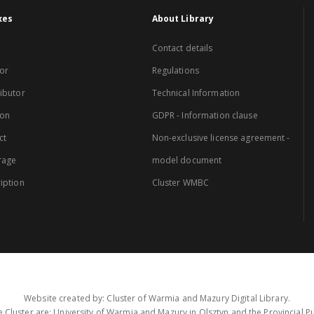
xes
About Library
Contact details
or
Regulations
ibutor
Technical Information
ion
GDPR - Information clause
ct
Non-exclusive license agreement -
rage
model document
iption
Cluster WMBC
Website created by: Cluster of Warmia and Mazury Digital Library.
 Cluster are: University of Warmia and Mazury in Olsztyn and the Provincial Pub