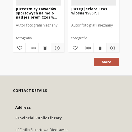
[Uczestnicy zawodów
[Brzeg jeziora Czos
[B
sportowych na molo
wiosną 1986 r.]
je
nad jeziorem Czos w
Mr
Mrągowie]
Autor fotografii nieznany
Autor fotografii nieznany
Goł
fotografia
fotografia
fot
More
CONTACT DETAILS
Address
Provincial Public Library
of Emilia Sukertowa-Biedrawina