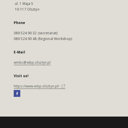
ul. 1 Maja 5
10-117 Olsztyn
Phone
089 524 90 32 (secretariat)
089 524 90 48 (Regional Workshop)
E-Mail
wmbc@wbp.olsztyn.pl
Visit us!
https://www.wbp.olsztyn.pl/