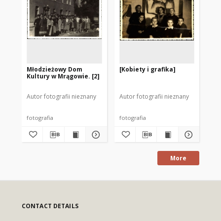
Młodzieżowy Dom
[Kobiety i grafika]
Ma
Kultury w Mrągowie. [2]
We
Autor fotografii nieznany
Autor fotografii nieznany
Aut
fotografia
fotografia
fot
More
CONTACT DETAILS