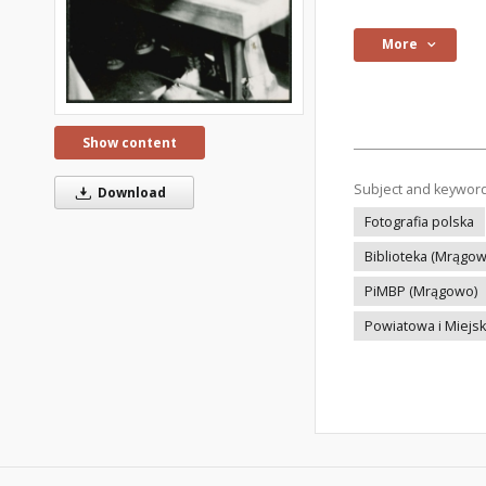
More
Show content
Subject and keywor
Download
Fotografia polska
Biblioteka (Mrągow
PiMBP (Mrągowo)
Powiatowa i Miejsk