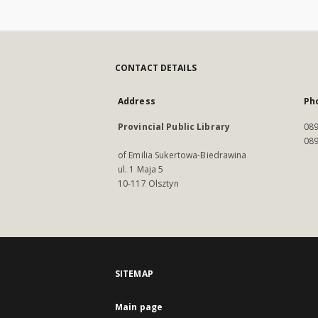
CONTACT DETAILS
Address
Ph
Provincial Public Library
089
089
of Emilia Sukertowa-Biedrawina
ul. 1 Maja 5
10-117 Olsztyn
SITEMAP
Main page