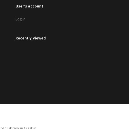
User's account
Log in
Recently viewed
lic Library in Olsztyn.