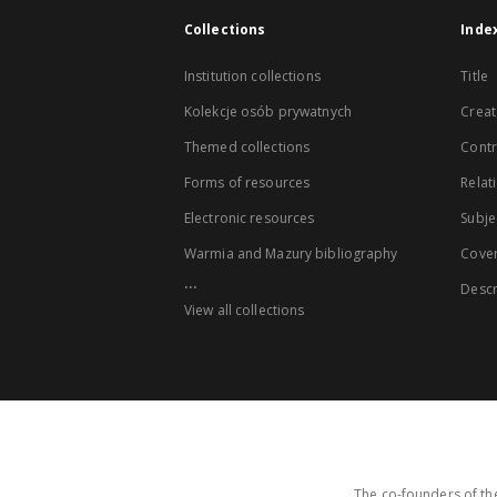
Collections
Inde
Institution collections
Title
Kolekcje osób prywatnych
Creat
Themed collections
Contr
Forms of resources
Relat
Electronic resources
Subje
Warmia and Mazury bibliography
Cove
...
Descr
View all collections
The co-founders of the