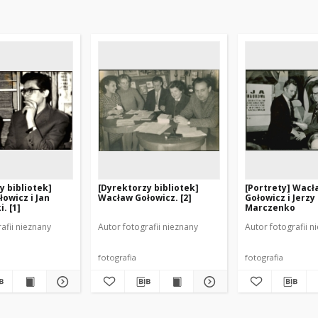
y bibliotek]
[Dyrektorzy bibliotek]
[Portrety] Wacł
owicz i Jan
Wacław Gołowicz. [2]
Gołowicz i Jerzy
. [1]
Marczenko
afii nieznany
Autor fotografii nieznany
Autor fotografii n
fotografia
fotografia