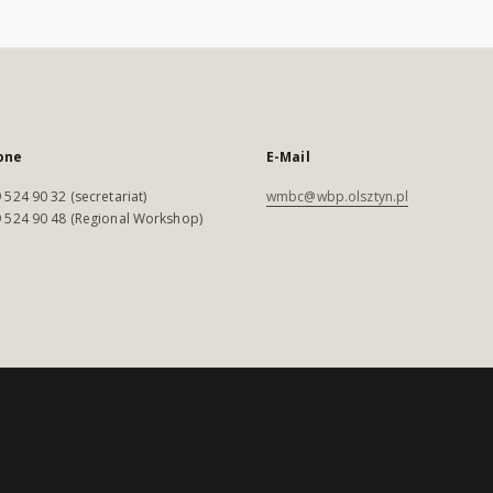
one
E-Mail
 524 90 32 (secretariat)
wmbc@wbp.olsztyn.pl
 524 90 48 (Regional Workshop)