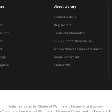
xes
About Library
Contact details
or
Regulations
ibutor
Technical Information
ion
GDPR - Information clause
ct
Non-exclusive license agreement -
rage
model document
iption
Cluster WMBC
Website created by: Cluster of Warmia and Mazury Digital Library.
 Cluster are: University of Warmia and Mazury in Olsztyn and the Provincial Pub