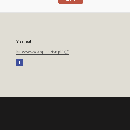
Visit us!
https://www.wbp.olsztyn.pl/