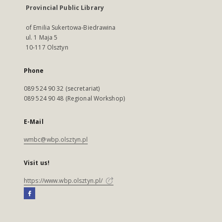
Provincial Public Library
of Emilia Sukertowa-Biedrawina
ul. 1 Maja 5
10-117 Olsztyn
Phone
089 524 90 32 (secretariat)
089 524 90 48 (Regional Workshop)
E-Mail
wmbc@wbp.olsztyn.pl
Visit us!
https://www.wbp.olsztyn.pl/