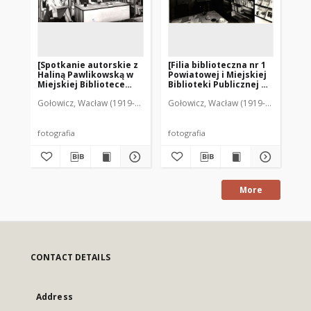
[Spotkanie autorskie z
[Filia biblioteczna nr 1
[W
Haliną Pawlikowską w
Powiatowej i Miejskiej
bib
Miejskiej Bibliotece
Biblioteki Publicznej w
Publicznej w Mrągowie]
Mrągowie. 3]
Gołowicz, Wacław (1919-1983). Fot.
Gołowicz, Wacław (1919-1983). Fot.
Goł
fotografia
fotografia
More
CONTACT DETAILS
Address