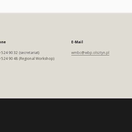
one
E-Mail
 524 90 32 (secretariat)
wmbc@wbp.olsztyn.pl
 524 90 48 (Regional Workshop)