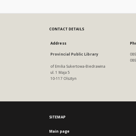
CONTACT DETAILS
Address
Ph
Provincial Public Library
089
089
of Emilia Sukertowa-Biedrawina
ul. 1 Maja 5
10-117 Olsztyn
SITEMAP
Main page