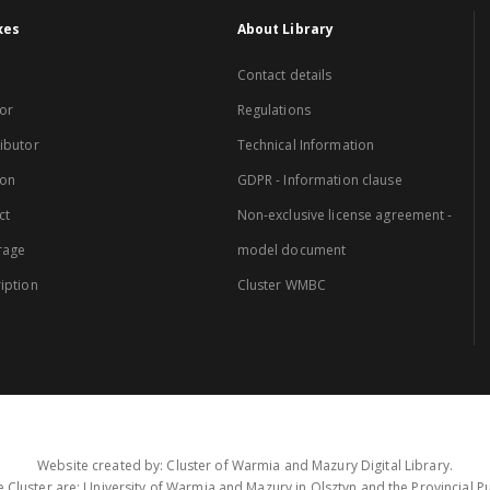
xes
About Library
Contact details
or
Regulations
ibutor
Technical Information
ion
GDPR - Information clause
ct
Non-exclusive license agreement -
rage
model document
iption
Cluster WMBC
Website created by: Cluster of Warmia and Mazury Digital Library.
 Cluster are: University of Warmia and Mazury in Olsztyn and the Provincial Pub