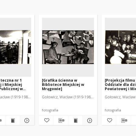
ioteczna nr 1
[Grafika ścienna w
[Projekcja filmu
 i Miejskiej
Bibliotece Miejskiej w
Oddziale dla dzi
Publicznej w
Mrągowie]
Powiatowej i Mi
2]
Biblioteki Publi
acław (1919-1983). Fot.
Gołowicz, Wacław (1919-1983). Fot.
Gołowicz, Wacław 
Mrągowie 1963. 
fotografia
fotografia