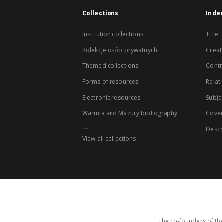
Collections
Inde
Institution collections
Title
Kolekcje osób prywatnych
Creat
Themed collections
Contr
Forms of resources
Relat
Electronic resources
Subje
Warmia and Mazury bibliography
Cove
...
Descr
View all collections
The co-founders of the