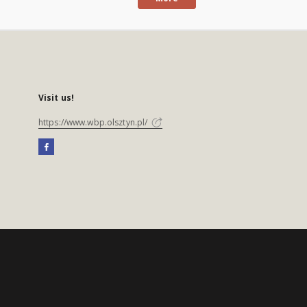
Visit us!
https://www.wbp.olsztyn.pl/