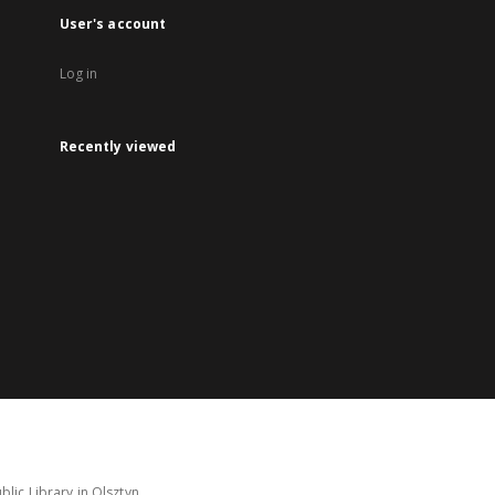
User's account
Log in
Recently viewed
lic Library in Olsztyn.