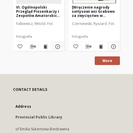
VI. Ogólnopolski
[Wręczenie nagrody
Św
Przegląd Piosenkarzy i
sołtysowi wsi Grabowo
Ol
Zespołów Amatorskich.
za zwycięstwo w
Mi
[1]
konkursie "Wzorowa
Falkiewicz, Witold. Fot.
Czerniewski, Ryszard. Fot.
Aut
Wieś"]
fotografia
fotografia
More
CONTACT DETAILS
Address
Provincial Public Library
of Emilia Sukertowa-Biedrawina