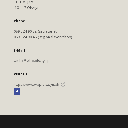
ul. 1 Maja 5
10-117 Olsztyn
Phone
089 524 90 32 (secretariat)
089 524 90 48 (Regional Workshop)
E-Mail
wmbc@wbp.olsztyn.pl
Visit us!
https://www.wbp.olsztyn.pl/