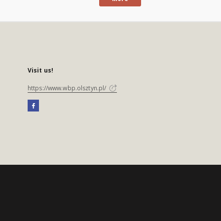
Visit us!
https://www.wbp.olsztyn.pl/