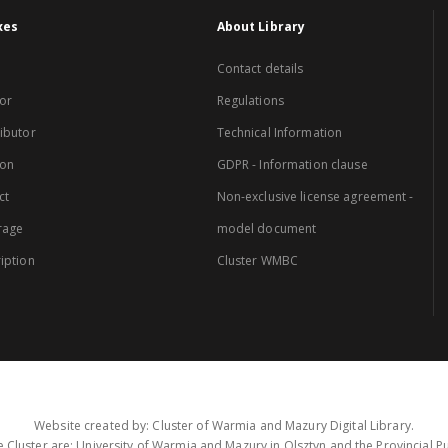
xes
About Library
Contact details
or
Regulations
ibutor
Technical Information
ion
GDPR - Information clause
ct
Non-exclusive license agreement -
rage
model document
iption
Cluster WMBC
Website created by: Cluster of Warmia and Mazury Digital Library.
 Cluster are: University of Warmia and Mazury in Olsztyn and the Provincial Pub