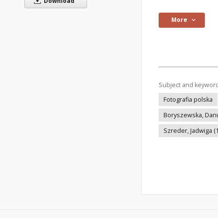
Download
More
Subject and keywor
Fotografia polska
Boryszewska, Danut
Szreder, Jadwiga (