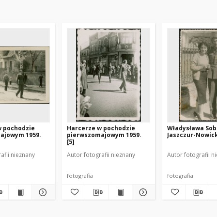
w pochodzie
Harcerze w pochodzie
Władysława Sobi
ajowym 1959.
pierwszomajowym 1959.
Jaszczur-Nowick
[5]
afii nieznany
Autor fotografii nieznany
Autor fotografii n
fotografia
fotografia