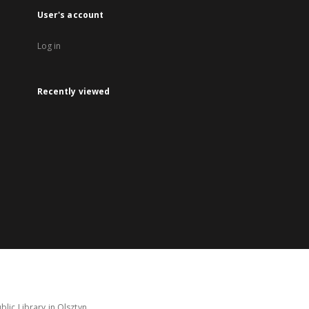
User's account
Log in
Recently viewed
lic Library in Olsztyn.