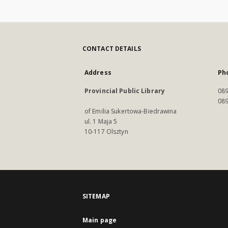
CONTACT DETAILS
Address
Ph
Provincial Public Library
089
089
of Emilia Sukertowa-Biedrawina
ul. 1 Maja 5
10-117 Olsztyn
SITEMAP
Main page