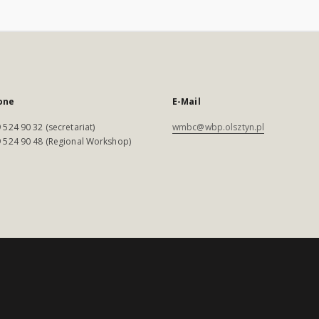
one
E-Mail
 524 90 32 (secretariat)
wmbc@wbp.olsztyn.pl
 524 90 48 (Regional Workshop)