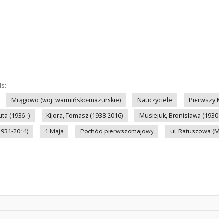
ds:
Mrągowo (woj. warmińsko-mazurskie)
Nauczyciele
Pierwszy 
a (1936- )
Kijora, Tomasz (1938-2016)
Musiejuk, Bronisława (1930
1931-2014)
1 Maja
Pochód pierwszomajowy
ul. Ratuszowa (