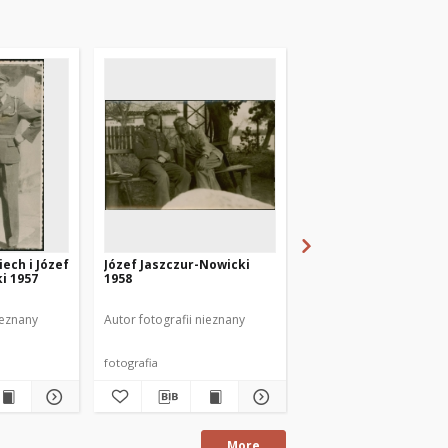
ech i Józef
Józef Jaszczur-Nowicki
Pochód pierwszomaj
i 1957
1958
Mrągowie 1967. [2]
ieznany
Autor fotografii nieznany
Gołowicz, Wacław (1919-
fotografia
fotografia
More