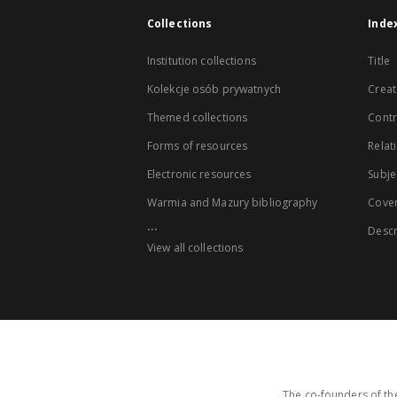
Collections
Inde
Institution collections
Title
Kolekcje osób prywatnych
Creat
Themed collections
Contr
Forms of resources
Relat
Electronic resources
Subje
Warmia and Mazury bibliography
Cove
...
Descr
View all collections
The co-founders of the