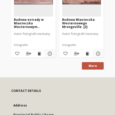
Budowa estrady w
Budowa Miasteczka
Bu
Miasteczku
Westernowego
We
Westernowym
Mrongoville. [2]
Mro
Mrongoville. [1]
Autor fotografii nieznany
Autor fotografii nieznany
Aut
fotografia
fotografia
fot
More
CONTACT DETAILS
Address
Provincial Public Library