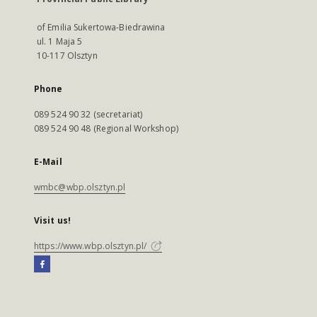
of Emilia Sukertowa-Biedrawina
ul. 1 Maja 5
10-117 Olsztyn
Phone
089 524 90 32 (secretariat)
089 524 90 48 (Regional Workshop)
E-Mail
wmbc@wbp.olsztyn.pl
Visit us!
https://www.wbp.olsztyn.pl/