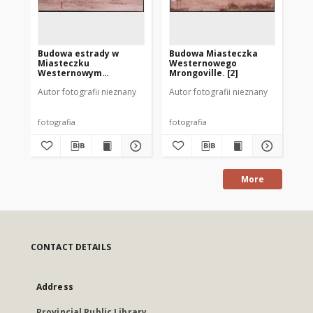
Budowa estrady w
Budowa Miasteczka
Bu
Miasteczku
Westernowego
We
Westernowym
Mrongoville. [2]
Mro
Mrongoville. [1]
Autor fotografii nieznany
Autor fotografii nieznany
Aut
fotografia
fotografia
fot
More
CONTACT DETAILS
Address
Provincial Public Library