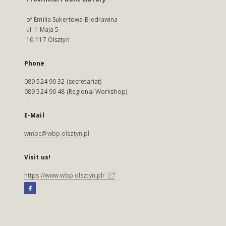
of Emilia Sukertowa-Biedrawina
ul. 1 Maja 5
10-117 Olsztyn
Phone
089 524 90 32 (secretariat)
089 524 90 48 (Regional Workshop)
E-Mail
wmbc@wbp.olsztyn.pl
Visit us!
https://www.wbp.olsztyn.pl/