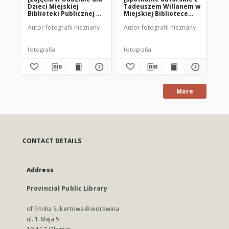
Dzieci Miejskiej
Tadeuszem Willanem w
Mi
Biblioteki Publicznej w
Miejskiej Bibliotece
We
Mrągowie. 1]
Publicznej w Mrągowie.
Mro
Autor fotografii nieznany
Autor fotografii nieznany
Aut
1]
fotografia
fotografia
fot
More
CONTACT DETAILS
Address
Provincial Public Library
of Emilia Sukertowa-Biedrawina
ul. 1 Maja 5