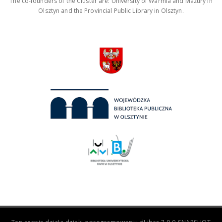
The co-founders of the Cluster are: University of Warmia and Mazury in
Olsztyn and the Provincial Public Library in Olsztyn.