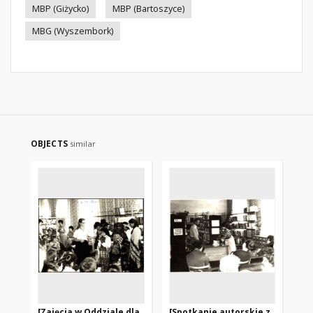
MBP (Giżycko)
MBP (Bartoszyce)
MBG (Wyszembork)
OBJECTS
similar
[Zajęcia w Oddziale dla
[Spotkanie autorskie z
Bu