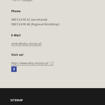
10-117 Olsztyn
Phone
089 524 90 32 (secretariat)
089 524 90 48 (Regional Workshop)
E-Mail
wmbc@wbp.olsztyn.pl
Visit us!
https://www.wbp.olsztyn.pl/
SITEMAP