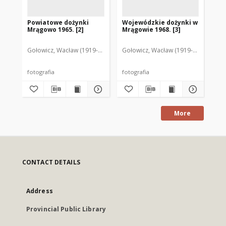
Powiatowe dożynki
Wojewódzkie dożynki w
Wo
Mrągowo 1965. [2]
Mrągowie 1968. [3]
Mr
Gołowicz, Wacław (1919-1983). Fot.
Gołowicz, Wacław (1919-1983). Fot.
Goł
fotografia
fotografia
fot
More
CONTACT DETAILS
Address
Provincial Public Library