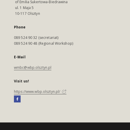
of Emilia Sukertowa-Biedrawina
ul. 1 Maja 5
10-117 Olsztyn
Phone
089 524 90 32 (secretariat)
089 524 90 48 (Regional Workshop)
E-Mail
wmbc@wbp.olsztyn.pl
Visit us!
https://www.wbp.olsztyn.pl/