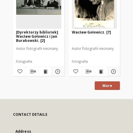
[Dyrektorzy bibliotek]
Wacław Gołowicz. [7]
[D
Wacław Gołowicz i Jan
Wa
Burakowski. [2]
Bu
Autor fotografii nieznany
Autor fotografii nieznany
Aut
fotografia
fotografia
fot
More
CONTACT DETAILS
Address