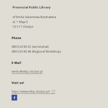
Provincial Public Library
of Emilia Sukertowa-Biedrawina
ul. 1 Maja 5
10-117 Olsztyn
Phone
089 524 90 32 (secretariat)
089 524 90 48 (Regional Workshop)
E-Mail
wmbc@wbp.olsztyn.pl
Visit us!
https://www.wbp.olsztyn.pl/