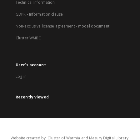
Technical Information
GDPR - Information clause
Non-exclusive license agreement - model document
Cluster WMBC
User's account
Log in
Recently viewed
Website created by: Cluster of Warmia and Mazury Digital Library.