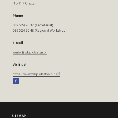
10-117 Olsztyn
Phone
089 524 90 32 (secretariat)
089 524 90 48 (Regional Workshop)
E-Mail
wmbc@wbp.olsztyn.pl
Visit us!
https://www.wbp.olsztyn.pl/
SITEMAP