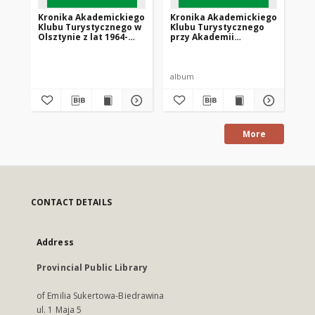
Kronika Akademickiego
Kronika Akademickiego
Kr
Klubu Turystycznego w
Klubu Turystycznego
Kl
Olsztynie z lat 1964-
przy Akademii
pr
1979
Rolniczo-Technicznej w
Ro
Olsztynie z lat 1989-
Ols
1993
19
album
al
More
CONTACT DETAILS
Address
Provincial Public Library
of Emilia Sukertowa-Biedrawina
ul. 1 Maja 5