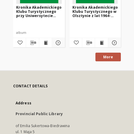
Kronika Akademickiego
Kronika Akademickiego
Kr
Klubu Turystycznego
Klubu Turystycznego w
Kl
przy Uniwersytecie
Olsztynie z lat 1964-
pr
Warmińsko-Mazurskim
1979
Ro
w Olsztynie z lat 1999-
Ols
2002
19
album
al
More
CONTACT DETAILS
Address
Provincial Public Library
of Emilia Sukertowa-Biedrawina
ul. 1 Maja 5