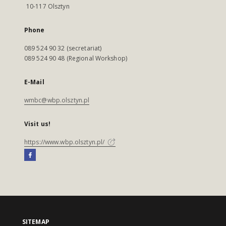
10-117 Olsztyn
Phone
089 524 90 32 (secretariat)
089 524 90 48 (Regional Workshop)
E-Mail
wmbc@wbp.olsztyn.pl
Visit us!
https://www.wbp.olsztyn.pl/
SITEMAP