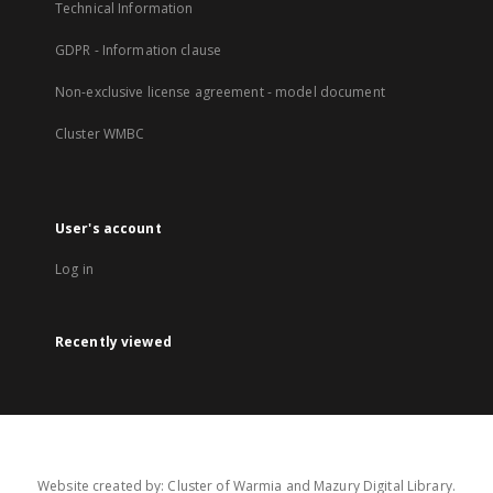
Technical Information
GDPR - Information clause
Non-exclusive license agreement - model document
Cluster WMBC
User's account
Log in
Recently viewed
Website created by: Cluster of Warmia and Mazury Digital Library.