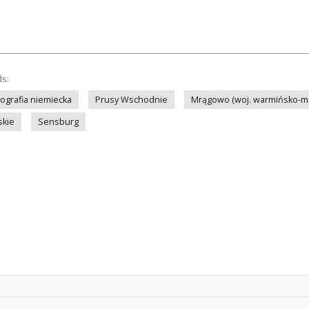
ds:
tografia niemiecka
Prusy Wschodnie
Mrągowo (woj. warmińsko-m
skie
Sensburg