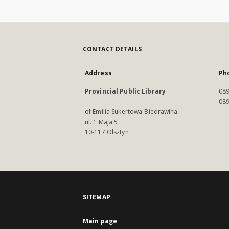
CONTACT DETAILS
Address
Ph
Provincial Public Library
089
089
of Emilia Sukertowa-Biedrawina
ul. 1 Maja 5
10-117 Olsztyn
SITEMAP
Main page