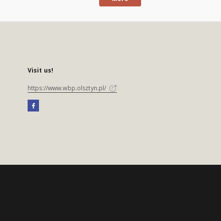
Visit us!
https://www.wbp.olsztyn.pl/