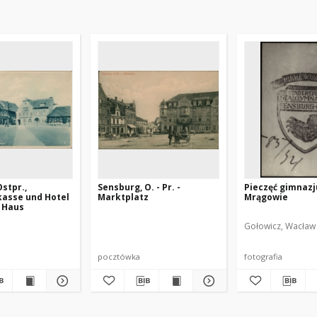
stpr.,
Sensburg, O. - Pr. -
Pieczęć gimnaz
kasse und Hotel
Marktplatz
Mrągowie
 Haus
Gołowicz, Wacław 
pocztówka
fotografia