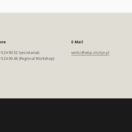
one
E-Mail
 524 90 32 (secretariat)
wmbc@wbp.olsztyn.pl
 524 90 48 (Regional Workshop)