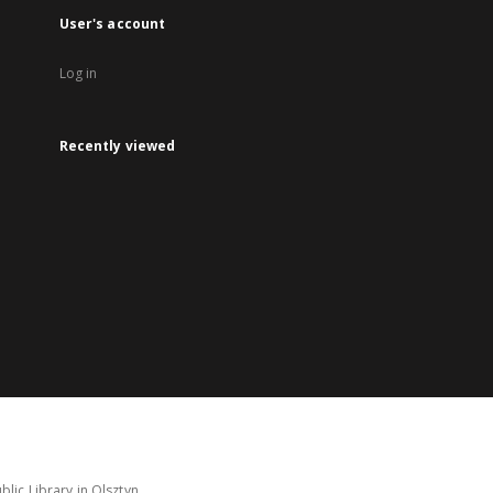
User's account
Log in
Recently viewed
lic Library in Olsztyn.