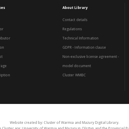
xes
About Library
Contact details
or
Regulations
ibutor
Technical Information
ion
GDPR - Information clause
ct
Non-exclusive license agreement -
rage
model document
iption
Cluster WMBC
Website created by: Cluster of Warmia and Mazury Digital Library.
 Cluster are: University of Warmia and Mazury in Olsztyn and the Provincial Pub