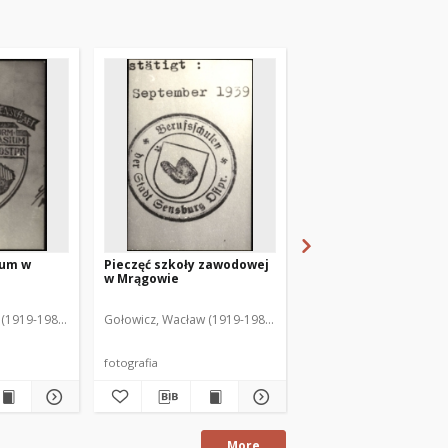
jum w
Pieczęć szkoły zawodowej
Sensburg, Ostpr.,
w Mrągowie
Finanzamt
(1919-1983). Fot.
Gołowicz, Wacław (1919-1983). Fot.
fotografia
pocztówka
More