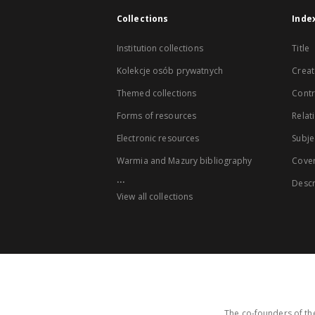
Collections
Inde
Institution collections
Title
Kolekcje osób prywatnych
Creat
Themed collections
Contr
Forms of resources
Relat
Electronic resources
Subje
Warmia and Mazury bibliography
Cove
...
Descr
View all collections
The co-founders of the